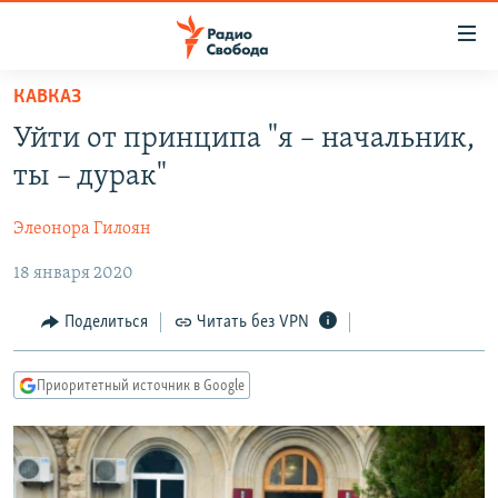
Ссылки
для
упрощенного
КАВКАЗ
ПРОГРАММЫ
доступа
Уйти от принципа "я – начальник,
ПОДКАСТЫ
Вернуться
ты – дурак"
к
АВТОРСКИЕ ПРОЕКТЫ
основному
Элеонора Гилоян
ЦИТАТЫ СВОБОДЫ
содержанию
Вернутся
18 января 2020
МНЕНИЯ
к
КУЛЬТУРА
Поделиться
Читать без VPN
главной
навигации
IDEL.РЕАЛИИ
Вернутся
Приоритетный источник в Google
КАВКАЗ.РЕАЛИИ
к
СЕВЕР.РЕАЛИИ
поиску
СИБИРЬ.РЕАЛИИ