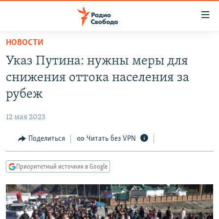
Ссылки
для
упрощенного
НОВОСТИ
ПРОГРАММЫ
доступа
Указ Путина: нужны меры для
ПОДКАСТЫ
Вернуться
снижения оттока населения за
к
АВТОРСКИЕ ПРОЕКТЫ
рубеж
основному
ЦИТАТЫ СВОБОДЫ
содержанию
12 мая 2023
Вернутся
МНЕНИЯ
к
Поделиться
Читать без VPN
КУЛЬТУРА
главной
навигации
IDEL.РЕАЛИИ
Приоритетный источник в Google
Вернутся
КАВКАЗ.РЕАЛИИ
к
СЕВЕР.РЕАЛИИ
поиску
СИБИРЬ.РЕАЛИИ