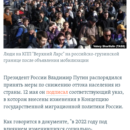
РАСПИСАНИЕ ВЕЩАНИЯ
ПОДПИШИТЕСЬ НА РАССЫЛКУ
СОЦИАЛЬНЫЕ СЕТИ
Люди на КПП "Верхний Ларс" на российско-грузинской
границе после объявления мобилизации
Все сайты РСЕ/РС
Президент России Владимир Путин распорядился
принять меры по снижению оттока населения из
страны. 12 мая он
подписал
соответствующий указ,
в котором внесены изменения в Концепцию
государственной миграционной политики России.
Как говорится в документе, "в 2022 году под
влиянием изменившихся социально-