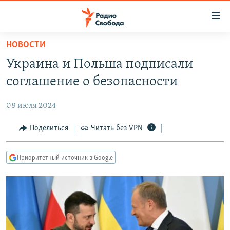
Ссылки
для
упрощенного
НОВОСТИ
ПРОГРАММЫ
доступа
Украина и Польша подписали
ПОДКАСТЫ
Вернуться
соглашение о безопасности
к
АВТОРСКИЕ ПРОЕКТЫ
основному
08 июля 2024
ЦИТАТЫ СВОБОДЫ
содержанию
Вернутся
МНЕНИЯ
Поделиться
Читать без VPN
к
КУЛЬТУРА
главной
Приоритетный источник в Google
навигации
IDEL.РЕАЛИИ
Вернутся
КАВКАЗ.РЕАЛИИ
к
СЕВЕР.РЕАЛИИ
поиску
СИБИРЬ.РЕАЛИИ