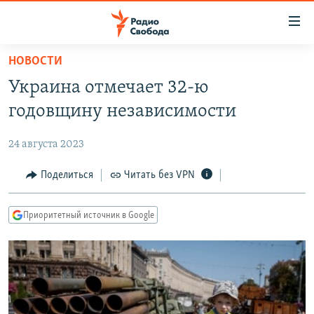
Ссылки
для
упрощенного
НОВОСТИ
ПРОГРАММЫ
доступа
Украина отмечает 32-ю
ПОДКАСТЫ
Вернуться
годовщину независимости
к
АВТОРСКИЕ ПРОЕКТЫ
основному
24 августа 2023
ЦИТАТЫ СВОБОДЫ
содержанию
Вернутся
МНЕНИЯ
Поделиться
Читать без VPN
к
КУЛЬТУРА
главной
Приоритетный источник в Google
навигации
IDEL.РЕАЛИИ
Вернутся
КАВКАЗ.РЕАЛИИ
к
СЕВЕР.РЕАЛИИ
поиску
СИБИРЬ.РЕАЛИИ