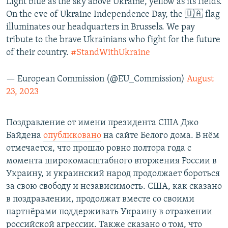
Light blue as the sky above Ukraine, yellow as its fields.
On the eve of Ukraine Independence Day, the 🇺🇦 flag
illuminates our headquarters in Brussels. We pay
tribute to the brave Ukrainians who fight for the future
of their country.
#StandWithUkraine
— European Commission (@EU_Commission)
August
23, 2023
Поздравление от имени президента США Джо
Байдена
опубликовано
на сайте Белого дома. В нём
отмечается, что прошло ровно полтора года с
момента широкомасштабного вторжения России в
Украину, и украинский народ продолжает бороться
за свою свободу и независимость. США, как сказано
в поздравлении, продолжат вместе со своими
партнёрами поддерживать Украину в отражении
российской агрессии. Также сказано о том, что