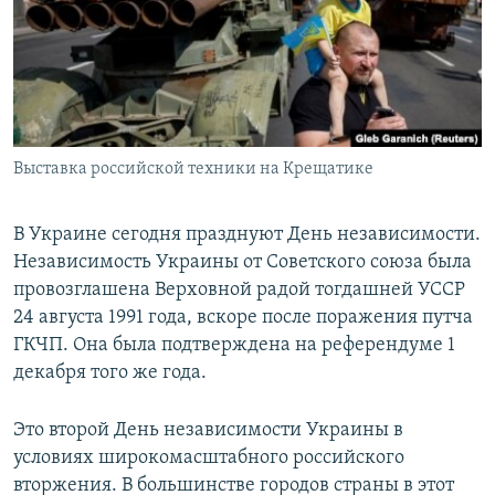
РАСПИСАНИЕ ВЕЩАНИЯ
ПОДПИШИТЕСЬ НА РАССЫЛКУ
СОЦИАЛЬНЫЕ СЕТИ
Выставка российской техники на Крещатике
В Украине сегодня празднуют День независимости.
Независимость Украины от Советского союза была
Все сайты РСЕ/РС
провозглашена Верховной радой тогдашней УССР
24 августа 1991 года, вскоре после поражения путча
ГКЧП. Она была подтверждена на референдуме 1
декабря того же года.
Это второй День независимости Украины в
условиях широкомасштабного российского
вторжения. В большинстве городов страны в этот