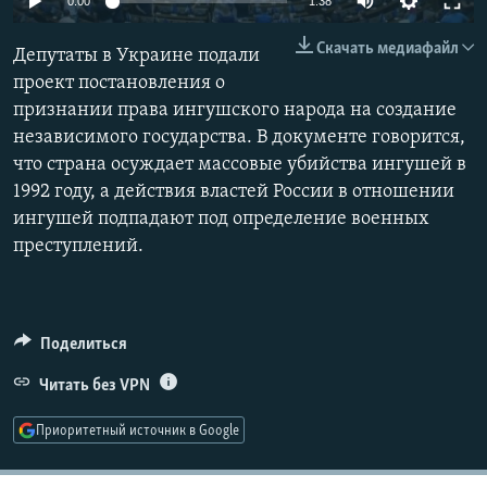
0:00
1:38
РАСПИСАНИЕ ВЕЩАНИЯ
240p
Скачать медиафайл
Депутаты в Украине подали
ПОДПИШИТЕСЬ НА РАССЫЛКУ
360p
проект постановления о
признании права ингушского народа на создание
480p
СОЦИАЛЬНЫЕ СЕТИ
Auto
240p
360p
480p
независимого государства. В документе говорится,
720p
что страна осуждает массовые убийства ингушей в
720p
1080p
1080p
1992 году, а действия властей России в отношении
ингушей подпадают под определение военных
преступлений.
Все сайты РСЕ/РС
Поделиться
Читать без VPN
Приоритетный источник в Google