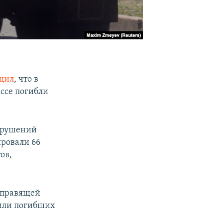
щил
, что в
ассе погибли
нарушений
ровали 66
ов,
 правящей
 или погибших