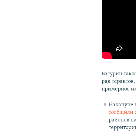
Басурин так
ряд терактов
примерное их
Накануне 
сообщили
районов на
территории