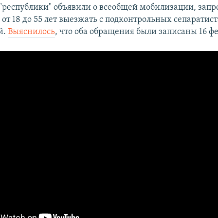
"республики" объявили о всеобщей мобилизации, запр
т 18 до 55 лет выезжать с подконтрольных сепаратис
й.
Выяснилось
, что оба обращения были записаны 16 фе