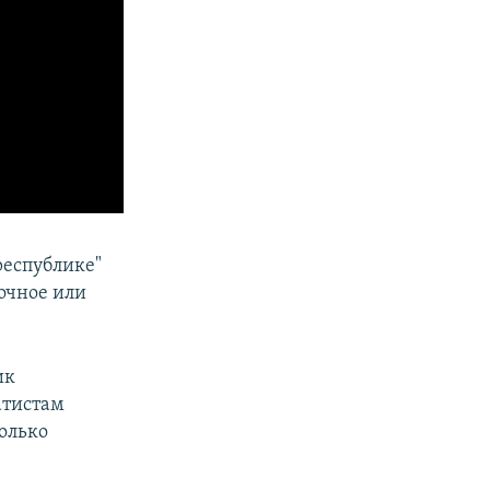
республике"
точное или
ик
атистам
олько