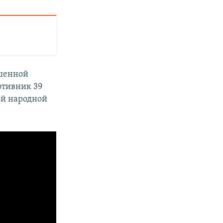
ашенной
отивник 39
ой народной