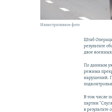
Иллюстративное фото
Штаб Операц
результате об
двое военных
По данным ук
режима прекр
нарушений. П
подконтрольн
В том числе п
партии "Слуг
в результате 