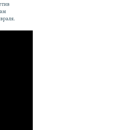
етив
там
враля.