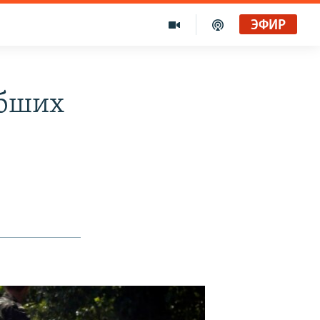
ЭФИР
ибших