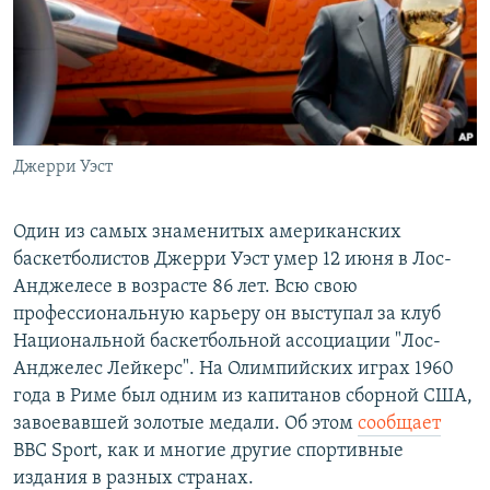
РАСПИСАНИЕ ВЕЩАНИЯ
ПОДПИШИТЕСЬ НА РАССЫЛКУ
СОЦИАЛЬНЫЕ СЕТИ
Джерри Уэст
Один из самых знаменитых американских
баскетболистов Джерри Уэст умер 12 июня в Лос-
Все сайты РСЕ/РС
Анджелесе в возрасте 86 лет. Всю свою
профессиональную карьеру он выступал за клуб
Национальной баскетбольной ассоциации "Лос-
Анджелес Лейкерс". На Олимпийских играх 1960
года в Риме был одним из капитанов сборной США,
завоевавшей золотые медали. Об этом
сообщает
BBC Sport, как и многие другие спортивные
издания в разных странах.