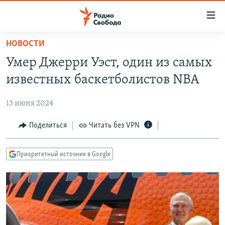
Ссылки
для
упрощенного
НОВОСТИ
ПРОГРАММЫ
доступа
Умер Джерри Уэст, один из самых
ПОДКАСТЫ
Вернуться
известных баскетболистов NBA
к
АВТОРСКИЕ ПРОЕКТЫ
основному
13 июня 2024
ЦИТАТЫ СВОБОДЫ
содержанию
Вернутся
МНЕНИЯ
Поделиться
Читать без VPN
к
КУЛЬТУРА
главной
Приоритетный источник в Google
навигации
IDEL.РЕАЛИИ
Вернутся
КАВКАЗ.РЕАЛИИ
к
СЕВЕР.РЕАЛИИ
поиску
СИБИРЬ.РЕАЛИИ