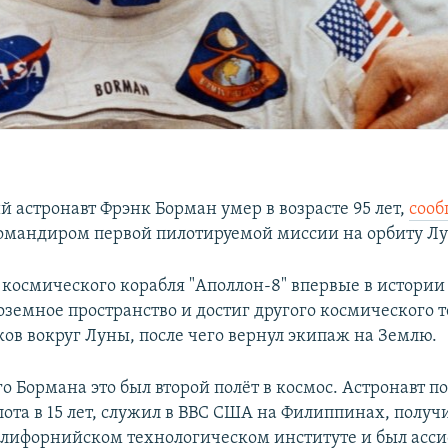
 астронавт Фрэнк Борман умер в возрасте 95 лет,
сооб
командиром первой пилотируемой миссии на орбиту Л
 космического корабля "Аполлон-8" впервые в истории
оземное пространство и достиг другого космического т
ков вокруг Луны, после чего вернул экипаж на Землю.
о Бормана это был второй полёт в космос. Астронавт п
ота в 15 лет, служил в ВВС США на Филиппинах, получ
алифорнийском технологическом институте и был асс