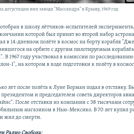
а дегустации вин завода "Массандра" в Крыму, 1969 год
л отобран в школу лётчиков-испытателей эксперимент
кончании которой был принят во второй набор астронав
ал в 14-дневном полёте в космос на борту корабля "Дж
зившегося на орбите с другим пилотируемым кораблё
. В 1967 году участвовал в комиссии по расследовани
лон-1", на котором в ходе подготовки к полёту в космо
ко лет после полёта к Луне Борман подал в отставку. Б
 президентом и председателем совета директоров ав
айнс". После отставки из компании с 38 тысячами сот
бильным магазином в Нью-Мексико. В 70 лет купил р
 и жил до смерти.
ти Радио Свобода: