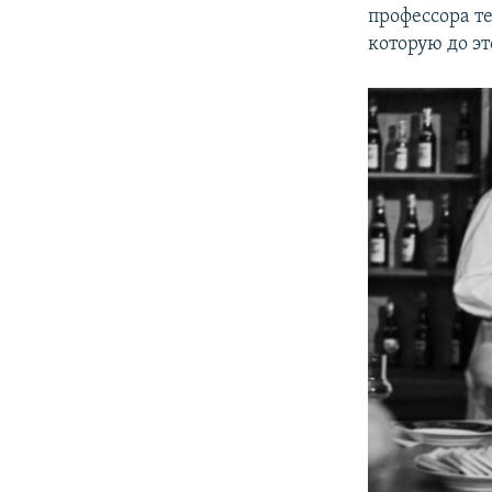
профессора 
которую до э