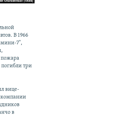
альной
тов. В 1966
емини-7",
м,
ю пожара
с погибли три
ыл вице-
иакомпании
рудников
анчо в