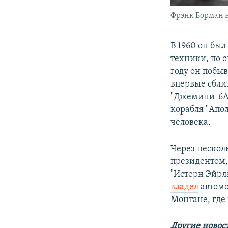
Фрэнк Борман н
В 1960 он бы
техники, по о
году он побыв
впервые сбли
"Джемини-6А"
корабля "Апол
человека.
Через несколь
президентом,
"Истерн Эйрл
владел
автомо
Монтане, где
Другие новос