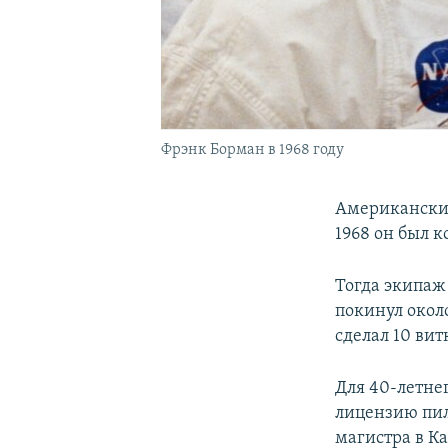
Фрэнк Борман в 1968 году
Американский
1968 он был 
Тогда экипаж
покинул окол
сделал 10 вит
Для 40-летнег
лицензию пил
магистра в К