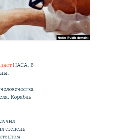
щает
НАСА. В
уны.
 человечества
ела. Корабль
олучил
ил степень
истентом