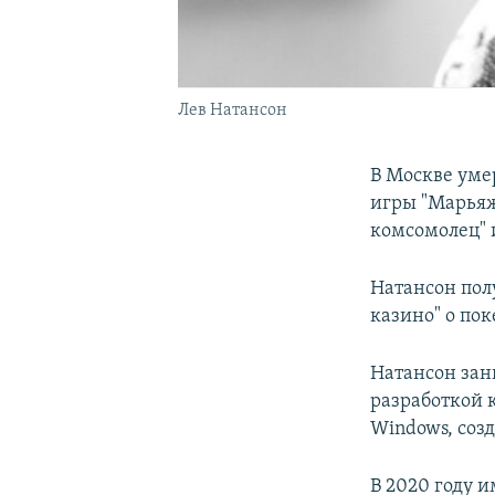
Лев Натансон
В Москве уме
игры "Марьяж
комсомолец" 
Натансон пол
казино" о пок
Натансон зан
разработкой 
Windows, со
В 2020 году и