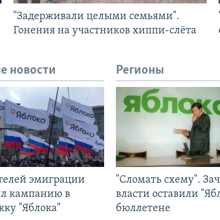
"Задерживали целыми семьями".
Гонения на участников хиппи-слёта
е новости
Регионы
ятелей эмиграции
"Сломать схему". За
ил кампанию в
власти оставили "Ябл
жку "Яблока"
бюллетене