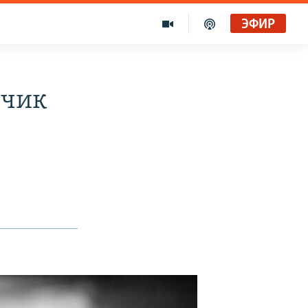
ЭФИР
тчик