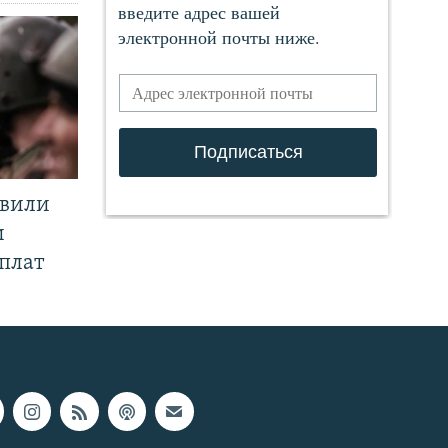
явили
и
плат