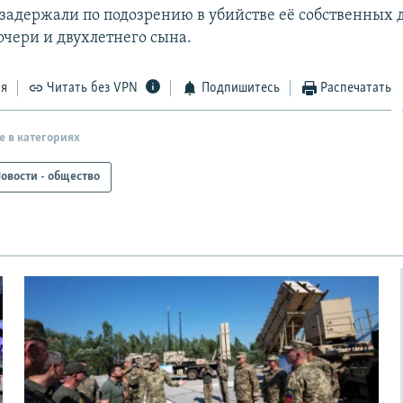
задержали по подозрению в убийстве её собственных 
очери и двухлетнего сына.
ся
Читать без VPN
Подпишитесь
Распечатать
е в категориях
овости - общество