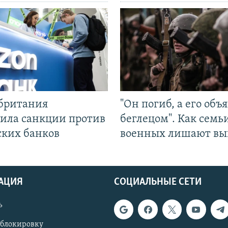
британия
"Он погиб, а его объ
ила санкции против
беглецом". Как семь
ских банков
военных лишают вы
АЦИЯ
СОЦИАЛЬНЫЕ СЕТИ
ь
 блокировку