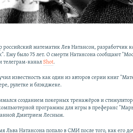
р российский математик Лев Натансон, разработчик 
". Ему было 75 лет. О смерти Натансона сообщают "Мо
и телеграм-канал
Shot
.
учил известность как один из авторов серии книг "Ма
ере, рулетке и блэкджеке.
имался созданием покерных тренажёров и стимуляторо
компьютерной программы для игры в преферанс "Марь
зданной Дмитрием Лесным.
мя Льва Натансона попало в СМИ после того, как его д