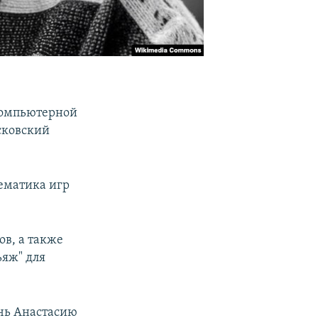
компьютерной
сковский
тематика игр
в, а также
яж" для
очь Анастасию