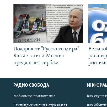
Подарок от "Русского мира".
Велико
Какие книги Москва
расшир
предлагает сербам
россий
РАДИО СВОБОДА
ИНФОРМ
Мобильное приложение
Как слушат
СОЦИАЛЬНЫЕ СЕТИ
Стипендия имени Петра Вайля
Как обойти