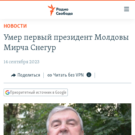
Ссылки
для
упрощенного
НОВОСТИ
ПРОГРАММЫ
доступа
Умер первый президент Молдовы
ПОДКАСТЫ
Вернуться
Мирча Снегур
к
АВТОРСКИЕ ПРОЕКТЫ
основному
14 сентября 2023
ЦИТАТЫ СВОБОДЫ
содержанию
Вернутся
МНЕНИЯ
Поделиться
Читать без VPN
к
КУЛЬТУРА
главной
Приоритетный источник в Google
навигации
IDEL.РЕАЛИИ
Вернутся
КАВКАЗ.РЕАЛИИ
к
СЕВЕР.РЕАЛИИ
поиску
СИБИРЬ.РЕАЛИИ