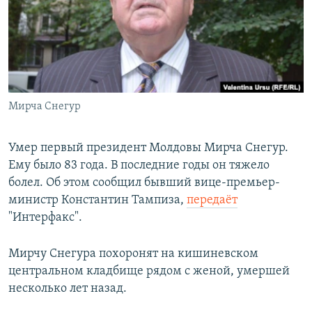
РАСПИСАНИЕ ВЕЩАНИЯ
ПОДПИШИТЕСЬ НА РАССЫЛКУ
СОЦИАЛЬНЫЕ СЕТИ
Мирча Снегур
Умер первый президент Молдовы Мирча Снегур.
Ему было 83 года. В последние годы он тяжело
Все сайты РСЕ/РС
болел. Об этом сообщил бывший вице-премьер-
министр Константин Тампиза,
передаёт
"Интерфакс".
Мирчу Снегура похоронят на кишиневском
центральном кладбище рядом с женой, умершей
несколько лет назад.