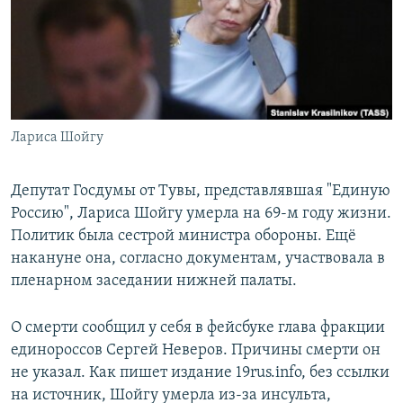
РАСПИСАНИЕ ВЕЩАНИЯ
ПОДПИШИТЕСЬ НА РАССЫЛКУ
СОЦИАЛЬНЫЕ СЕТИ
Лариса Шойгу
Депутат Госдумы от Тувы, представлявшая "Единую
Россию", Лариса Шойгу умерла на 69-м году жизни.
Все сайты РСЕ/РС
Политик была сестрой министра обороны. Ещё
накануне она, согласно документам, участвовала в
пленарном заседании нижней палаты.
О смерти сообщил у себя в фейсбуке глава фракции
единороссов Сергей Неверов. Причины смерти он
не указал. Как пишет издание 19rus.info, без ссылки
на источник, Шойгу умерла из-за инсульта,