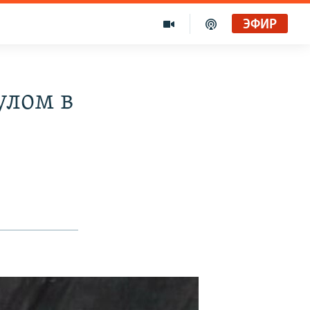
ЭФИР
Золотой запас Свободы. Голоса и темы XX века на архивных пленках. Дом поэта
Радио Свобода
улом в
Ищет виноватых?
Радио Свобода Live