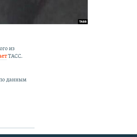
ого из
ает
ТАСС.
 по данным