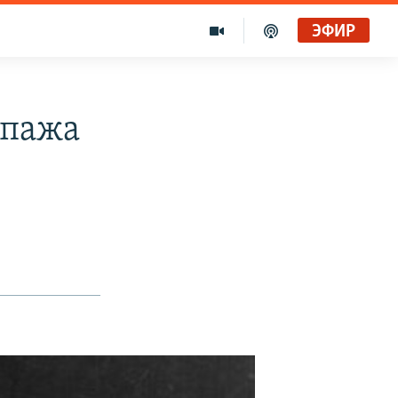
ЭФИР
ипажа