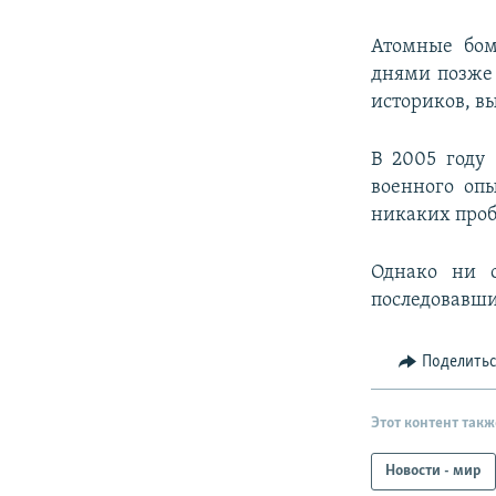
Атомные бом
днями позже 
историков, в
В 2005 году 
военного оп
никаких пробл
Однако ни о
последовавши
Поделить
Этот контент такж
Новости - мир