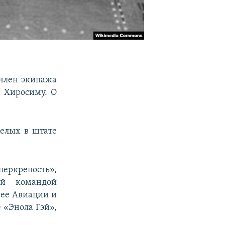
 член экипажа
 Хиросиму. О
релых в штате
ркрепость»,
ый командой
зее Авиации и
 «Энола Гэй»,