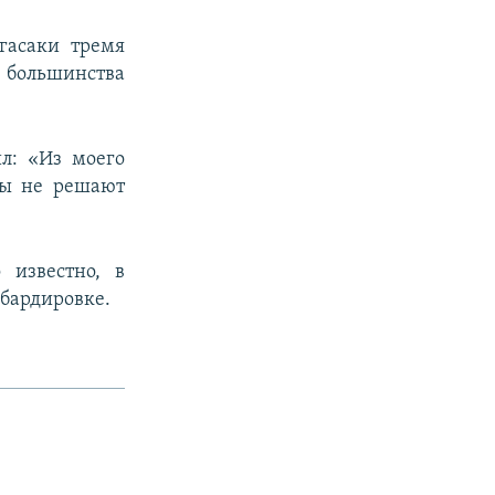
гасаки тремя
е большинства
ил: «Из моего
бы не решают
 известно, в
мбардировке.