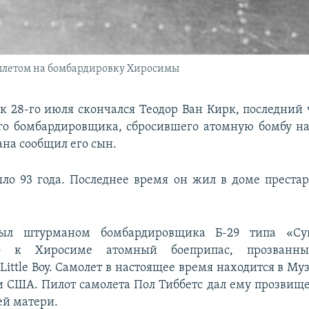
вылетом на бомбардировку Хиросимы
к 28-го июля скончался Теодор Ван Кирк, последний
го бомбардировщика, сбросившего атомную бомбу на
ана сообщил его сын.
ло 93 года. Последнее время он жил в доме преста
ыл штурманом бомбардировщика Б-29 типа «Супе
го к Хиросиме атомный боеприпас, прозванн
ittle Boy. Самолет в настоящее время находится в Му
 США. Пилот самолета Пол Тиббетс дал ему прозвище
ей матери.