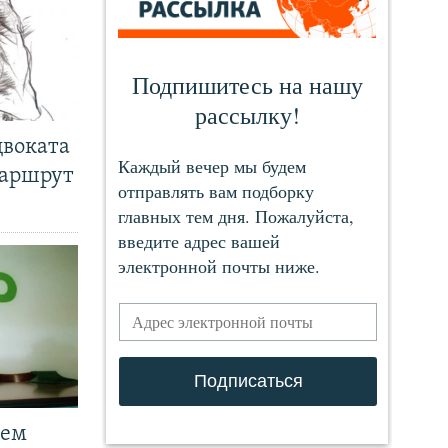
двоката
маршрут
чем