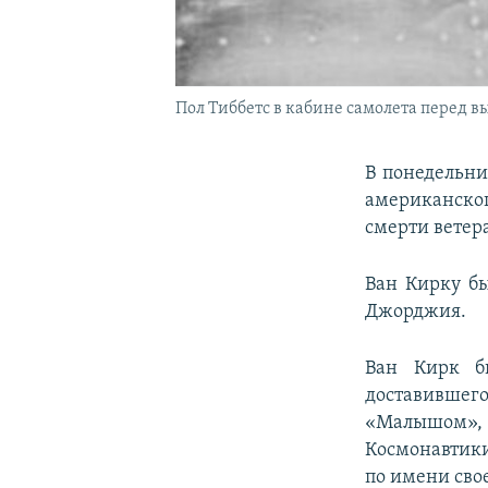
Пол Тиббетс в кабине самолета перед 
В понедельни
американско
смерти ветер
Ван Кирку бы
Джорджия.
Ван Кирк б
доставивше
«Малышом», L
Космонавтики
по имени сво