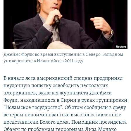
РАСПИСАНИЕ ВЕЩАНИЯ
ПОДПИШИТЕСЬ НА РАССЫЛКУ
СОЦИАЛЬНЫЕ СЕТИ
Джеймс Фоули во время выступления в Северо-Западном
университете в Иллинойсе в 2011 году
Все сайты РСЕ/РС
В начале лета американский спецназ предпринял
неудачную попытку освободить нескольких
американцев, включая журналиста Джеймса
Фоули, находившихся в Сирии в руках группировки
"Исламское государство". Об этом сообщили в среду
вечером непоименованные высокопоставленные
представители Белого дома. Помощник президента
Обамы по проблемам терроризма Лиза Монако