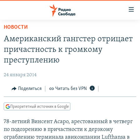
Ссылки
для
упрощенного
НОВОСТИ
ПРОГРАММЫ
доступа
Американский гангстер отрицает
ПОДКАСТЫ
Вернуться
причастность к громкому
к
АВТОРСКИЕ ПРОЕКТЫ
преступлению
основному
ЦИТАТЫ СВОБОДЫ
содержанию
24 января 2014
Вернутся
МНЕНИЯ
к
Поделиться
Читать без VPN
КУЛЬТУРА
главной
навигации
IDEL.РЕАЛИИ
Приоритетный источник в Google
Вернутся
КАВКАЗ.РЕАЛИИ
к
78-летний Винсент Асаро, арестованный в четверг
СЕВЕР.РЕАЛИИ
поиску
по подозрению в причастности к дерзкому
СИБИРЬ.РЕАЛИИ
ограблению терминала авикомпании Lufthansa в