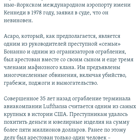
нью-йоркском международном аэропорту имени
РАСПИСАНИЕ ВЕЩАНИЯ
Кеннеди в 1978 году, заявил в суде, что он
ПОДПИШИТЕСЬ НА РАССЫЛКУ
невиновен.
СОЦИАЛЬНЫЕ СЕТИ
Асаро, который, как предполагается, является
одним из руководителей преступной «семьи»
Бонанно и одним из огранизаторов ограбления,
был арестован вместе со своим сыном и еще тремя
членами мафиозного клана. Им предъявлены
многочисленные обвинения, включая убийство,
Все сайты РСЕ/РС
грабежи, поджоги и вымогательство.
Совершенное 35 лет назад ограбление терминала
авиакомпании Lufthansa считается одним из самых
крупных в истории США. Преступникам удалось
похитить деньги и ювелирные изделия на сумму
более пяти миллионов долларов. Ранее по этому
делу был арестован только один человек –