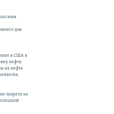
хасским
ь
рючего для
инят в США в
авку нефти
ны на нефть
 нехватка
не запрета на
 успешной