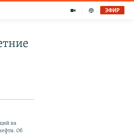
ЭФИР
етние
щий на
нефти. Об