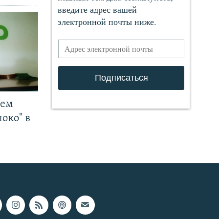
чем
око" в