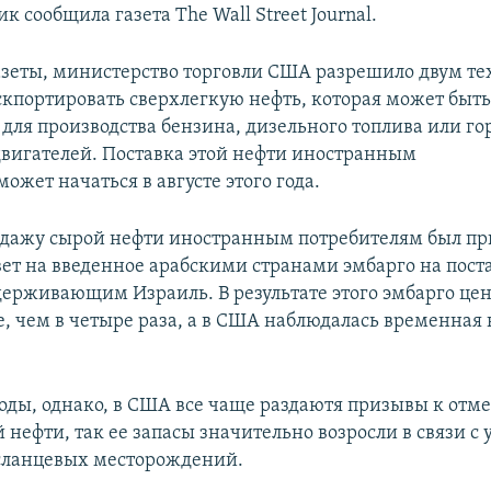
ик сообщила газета The Wall Street Journal.
зеты, министерство торговли США разрешило двум те
кпортировать сверхлегкую нефть, которая может быт
 для производства бензина, дизельного топлива или го
вигателей. Поставка этой нефти иностранным
ожет начаться в августе этого года.
одажу сырой нефти иностранным потребителям был пр
твет на введенное арабскими странами эмбарго на пост
держивающим Израиль. В результате этого эмбарго це
е, чем в четыре раза, а в США наблюдалась временная
годы, однако, в США все чаще раздаютя призывы к отме
 нефти, так ее запасы значительно возросли в связи с
сланцевых месторождений.