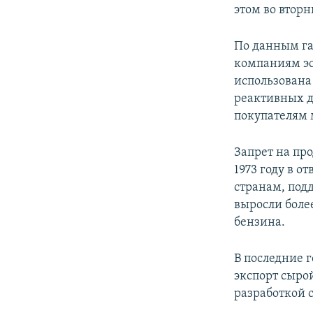
РАСПИСАНИЕ ВЕЩАНИЯ
этом во вторн
ПОДПИШИТЕСЬ НА РАССЫЛКУ
По данным га
компаниям эс
использована
реактивных д
покупателям м
Запрет на пр
1973 году в о
странам, под
выросли боле
бензина.
В последние 
экспорт сырой
разработкой 