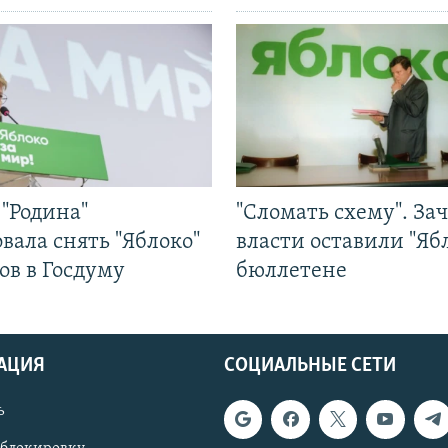
"Родина"
"Сломать схему". За
вала снять "Яблоко"
власти оставили "Ябл
ов в Госдуму
бюллетене
АЦИЯ
СОЦИАЛЬНЫЕ СЕТИ
ь