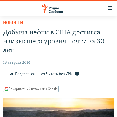
Ссылки
для
упрощенного
НОВОСТИ
ПРОГРАММЫ
доступа
Добыча нефти в США достигла
ПОДКАСТЫ
Вернуться
наивысшего уровня почти за 30
к
АВТОРСКИЕ ПРОЕКТЫ
лет
основному
ЦИТАТЫ СВОБОДЫ
содержанию
13 августа 2014
Вернутся
МНЕНИЯ
к
Поделиться
Читать без VPN
КУЛЬТУРА
главной
навигации
IDEL.РЕАЛИИ
Приоритетный источник в Google
Вернутся
КАВКАЗ.РЕАЛИИ
к
СЕВЕР.РЕАЛИИ
поиску
СИБИРЬ.РЕАЛИИ