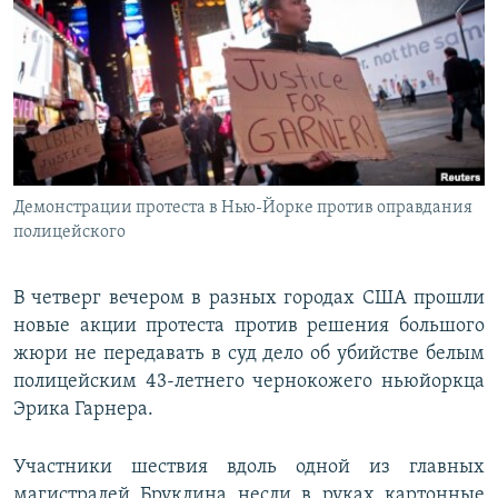
РАСПИСАНИЕ ВЕЩАНИЯ
ПОДПИШИТЕСЬ НА РАССЫЛКУ
СОЦИАЛЬНЫЕ СЕТИ
Демонстрации протеста в Нью-Йорке против оправдания
полицейского
Все сайты РСЕ/РС
В четверг вечером в разных городах США прошли
новые акции протеста против решения большого
жюри не передавать в суд дело об убийстве белым
полицейским 43-летнего чернокожего ньюйоркца
Эрика Гарнера.
Участники шествия вдоль одной из главных
магистралей Бруклина несли в руках картонные