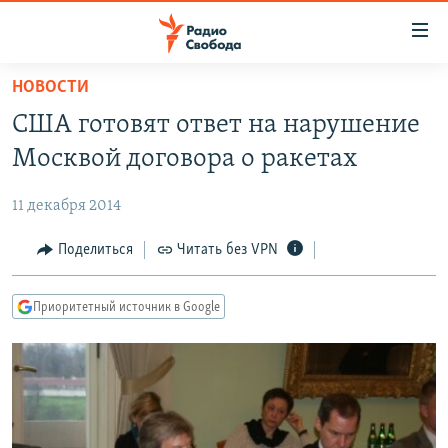
Ссылки
для
упрощенного
НОВОСТИ
ПРОГРАММЫ
доступа
США готовят ответ на нарушение
ПОДКАСТЫ
Вернуться
Москвой договора о ракетах
к
АВТОРСКИЕ ПРОЕКТЫ
основному
11 декабря 2014
ЦИТАТЫ СВОБОДЫ
содержанию
Вернутся
МНЕНИЯ
Поделиться
Читать без VPN
к
КУЛЬТУРА
главной
Приоритетный источник в Google
навигации
IDEL.РЕАЛИИ
Вернутся
КАВКАЗ.РЕАЛИИ
к
СЕВЕР.РЕАЛИИ
поиску
СИБИРЬ.РЕАЛИИ