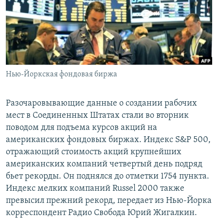
РАСПИСАНИЕ ВЕЩАНИЯ
ПОДПИШИТЕСЬ НА РАССЫЛКУ
СОЦИАЛЬНЫЕ СЕТИ
Нью-Йоркская фондовая биржа
Разочаровывающие данные о создании рабочих
мест в Соединенных Штатах стали во вторник
Все сайты РСЕ/РС
поводом для подъема курсов акций на
американских фондовых биржах. Индекс S&P 500,
отражающий стоимость акций крупнейших
американских компаний четвертый день подряд
бьет рекорды. Он поднялся до отметки 1754 пункта.
Индекс мелких компаний Russel 2000 также
превысил прежний рекорд, передает из Нью-Йорка
корреспондент Радио Свобода Юрий Жигалкин.