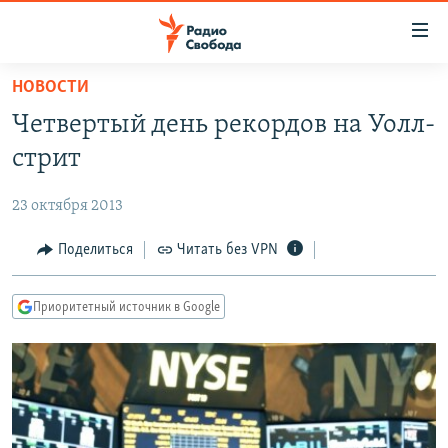
Ссылки
для
упрощенного
НОВОСТИ
ПРОГРАММЫ
доступа
Четвертый день рекордов на Уолл-
ПОДКАСТЫ
Вернуться
стрит
к
АВТОРСКИЕ ПРОЕКТЫ
основному
23 октября 2013
ЦИТАТЫ СВОБОДЫ
содержанию
Вернутся
МНЕНИЯ
Поделиться
Читать без VPN
к
КУЛЬТУРА
главной
Приоритетный источник в Google
навигации
IDEL.РЕАЛИИ
Вернутся
КАВКАЗ.РЕАЛИИ
к
СЕВЕР.РЕАЛИИ
поиску
СИБИРЬ.РЕАЛИИ