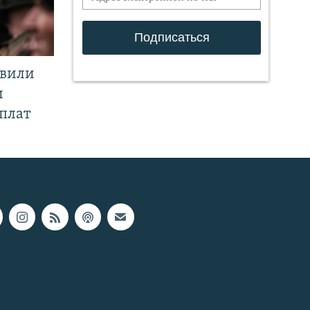
явили
и
плат