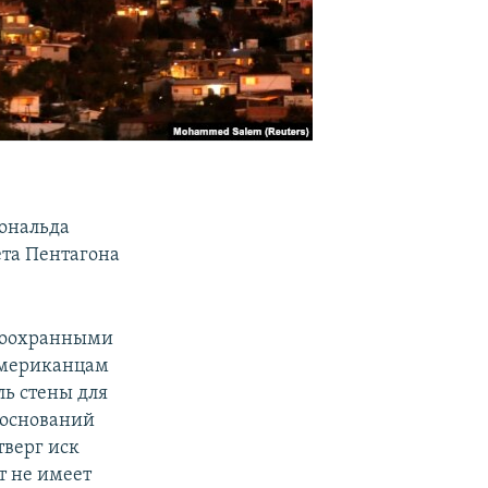
ональда
ета Пентагона
одоохранными
американцам
ь стены для
 оснований
тверг иск
т не имеет