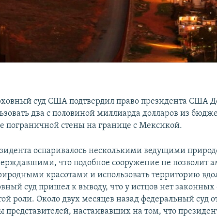
рховный суд США подтвердил право президента США Д
ьзовать два с половиной миллиарда долларов из бюдж
е пограничной стены на границе с Мексикой.
езидента оспаривалось несколькими ведущими прир
верждавшими, что подобное сооружение не позволит 
риродными красотами и использовать территорию вдол
овный суд пришел к выводу, что у истцов нет законных
той роли. Около двух месяцев назад федеральный суд о
ы представителей, настаивавших на том, что президен