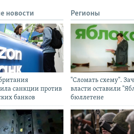
е новости
Регионы
британия
"Сломать схему". За
ила санкции против
власти оставили "Ябл
ских банков
бюллетене