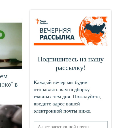
чем
око" в