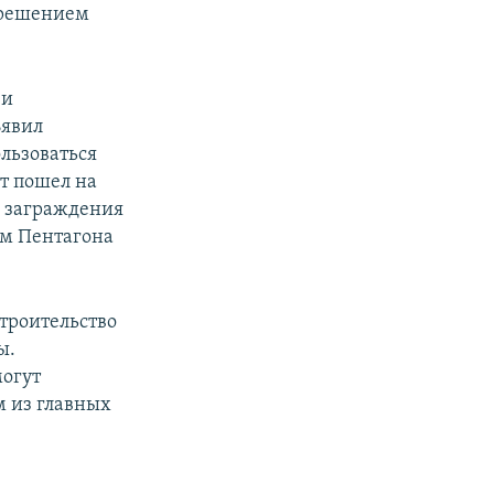
е решением
 и
ъявил
льзоваться
т пошел на
о заграждения
ом Пентагона
троительство
ы.
могут
м из главных