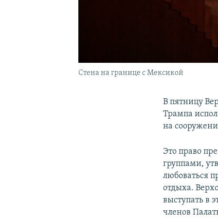
Стена на границе с Мексикой
В пятницу Ве
Трампа испол
на сооружени
Это право пр
группами, ут
любоваться п
отдыха. Верх
выступать в э
членов Палат