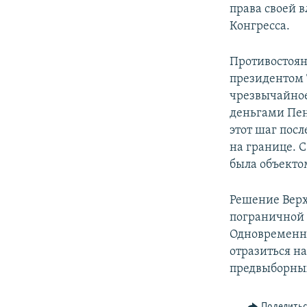
права своей 
Конгресса.
Противостоян
президентом 
чрезвычайное
деньгами Пен
этот шаг посл
на границе. 
была объекто
Решение Верх
пограничной 
Одновременно
отразиться н
предвыборны
Поделить