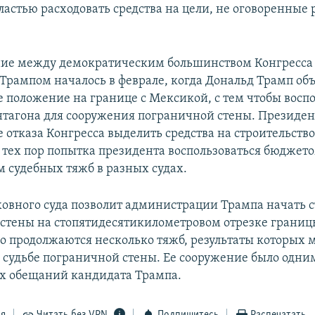
властью расходовать средства на цели, не оговоренны
ие между демократическим большинством Конгресса
Трампом началось в феврале, когда Дональд Трамп об
 положение на границе с Мексикой, с тем чтобы воспо
тагона для сооружения пограничной стены. Президен
е отказа Конгресса выделить средства на строительств
С тех пор попытка президента воспользоваться бюджет
м судебных тяжб в разных судах.
овного суда позволит администрации Трампа начать с
стены на стопятидесятикилометровом отрезке границ
 продолжаются несколько тяжб, результаты которых 
а судьбе пограничной стены. Ее сооружение было одни
х обещаний кандидата Трампа.
ся
Читать без VPN
Подпишитесь
Распечатать