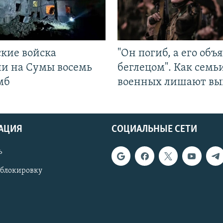
ские войска
"Он погиб, а его объ
ли на Сумы восемь
беглецом". Как семь
мб
военных лишают вы
АЦИЯ
СОЦИАЛЬНЫЕ СЕТИ
ь
 блокировку