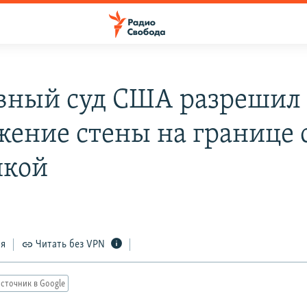
вный суд США разрешил
жение стены на границе 
икой
ся
Читать без VPN
сточник в Google