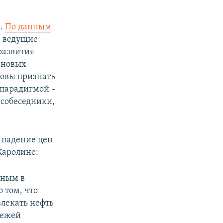
в.
По данным
е ведущие
развития
 новых
товы признать
 парадигмой –
 собеседники,
е падение цен
Каролине:
нным в
 том, что
лекать нефть
лежей