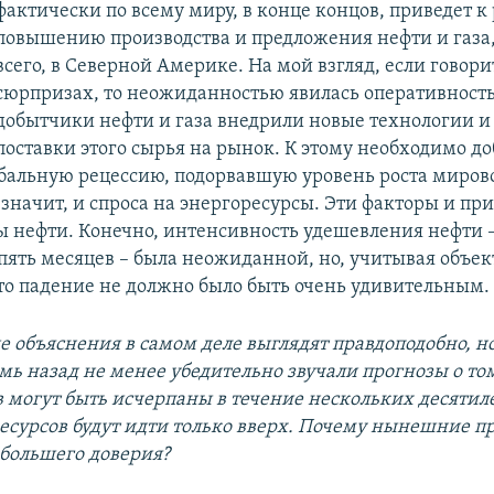
фактически по всему миру, в конце концов, приведет к
повышению производства и предложения нефти и газа
всего, в Северной Америке. На мой взгляд, если говори
сюрпризах, то неожиданностью явилась оперативность
добытчики нефти и газа внедрили новые технологии и
поставки этого сырья на рынок. К этому необходимо д
бальную рецессию, подорвавшую уровень роста миров
значит, и спроса на энергоресурсы. Эти факторы и пр
 нефти. Конечно, интенсивность удешевления нефти –
 пять месяцев – была неожиданной, но, учитывая объе
то падение не должно было быть очень удивительным.
е объяснения в самом деле выглядят правдоподобно, но
мь назад не менее убедительно звучали прогнозы о том
 могут быть исчерпаны в течение нескольких десятиле
есурсов будут идти только вверх. Почему нынешние п
большего доверия?