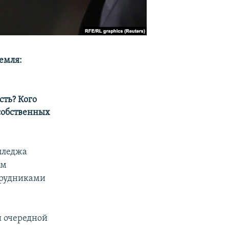
емля:
сть?
Кого
 собственных
лледжа
ом
трудниками
и очередной