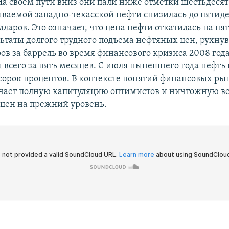
На своем пути вниз они пали ниже отметки шестьдесят
ываемой западно-техасской нефти снизилась до пятиде
ларов. Это означает, что цена нефти откатилась на пят
ьтаты долгого трудного подъема нефтяных цен, рухну
ов за баррель во время финансового кризиса 2008 год
 всего за пять месяцев. С июля нынешнего года нефть
 сорок процентов. В контексте понятий финансовых ры
чает полную капитуляцию оптимистов и ничтожную в
цен на прежний уровень.