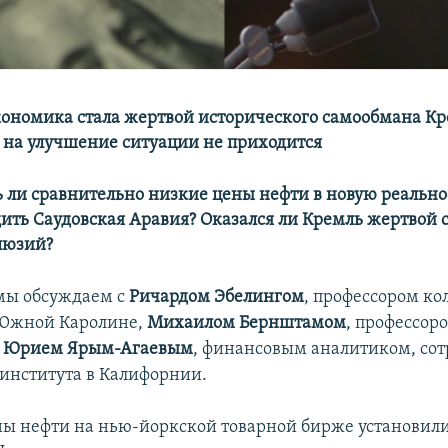
кономика стала жертвой исторического самообмана Кр
 на улучшение ситуации не приходится
 ли сравнительно низкие цены нефти в новую реально
дить Саудовская Аравия? Оказался ли Кремль жертвой
люзий?
мы обсуждаем с
Ричардом Эбелингом
, профессором ко
 Южной Каролине,
Михаилом Бернштамом
, профессор
Юрием Ярым-Агаевым
, финансовым аналитиком, со
 института в Калифорнии.
ены нефти на нью-йоркской товарной бирже установил