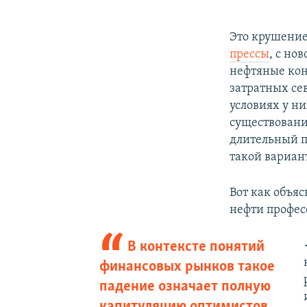
Это крушение
прессы
, с но
нефтяные кон
затратных се
условиях у ни
существовани
длительный п
такой вариан
Вот как объя
нефти профе
В контексте понятий
финансовых рынков такое
падение означает полную
капитуляцию оптимистов