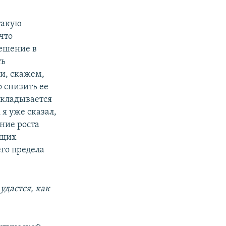
такую
что
решение в
ть
и, скажем,
 снизить ее
складывается
 я уже сказал,
ние роста
ющих
го предела
удастся, как