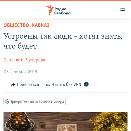
Ссылки
для
упрощенного
ОБЩЕСТВО. КАВКАЗ
ПРОГРАММЫ
доступа
Устроены так люди – хотят знать,
ПОДКАСТЫ
Вернуться
что будет
к
АВТОРСКИЕ ПРОЕКТЫ
основному
Елизавета Чухарова
ЦИТАТЫ СВОБОДЫ
содержанию
Вернутся
03 февраля 2019
МНЕНИЯ
к
КУЛЬТУРА
Поделиться
Читать без VPN
главной
навигации
IDEL.РЕАЛИИ
Вернутся
Приоритетный источник в Google
КАВКАЗ.РЕАЛИИ
к
СЕВЕР.РЕАЛИИ
поиску
СИБИРЬ.РЕАЛИИ