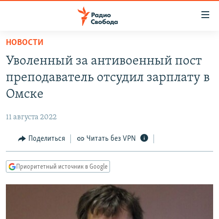
Ссылки
для
упрощенного
НОВОСТИ
ПРОГРАММЫ
доступа
Уволенный за антивоенный пост
ПОДКАСТЫ
Вернуться
преподаватель отсудил зарплату в
к
АВТОРСКИЕ ПРОЕКТЫ
Омске
основному
ЦИТАТЫ СВОБОДЫ
содержанию
11 августа 2022
Вернутся
МНЕНИЯ
к
Поделиться
Читать без VPN
КУЛЬТУРА
главной
навигации
IDEL.РЕАЛИИ
Приоритетный источник в Google
Вернутся
КАВКАЗ.РЕАЛИИ
к
СЕВЕР.РЕАЛИИ
поиску
СИБИРЬ.РЕАЛИИ