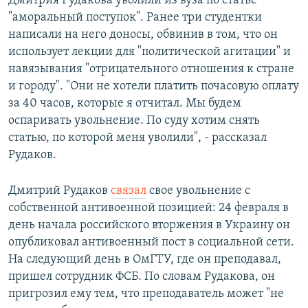
Дмитрия Рудакова уволили из вуза по статье
"аморальный поступок". Ранее три студентки
написали на него доносы, обвинив в том, что он
использует лекции для "политической агитации" и
навязывания "отрицательного отношения к стране
и городу". "Они не хотели платить почасовую оплату
за 40 часов, которые я отчитал. Мы будем
оспаривать увольнение. По суду хотим снять
статью, по которой меня уволили", - рассказал
Рудаков.
Дмитрий Рудаков
связал
свое увольнение с
собственной антивоенной позицией: 24 февраля в
день начала российского вторжения в Украину он
опубликовал антивоенный пост в социальной сети.
На следующий день в ОмГТУ, где он преподавал,
пришел сотрудник ФСБ. По словам Рудакова, он
пригрозил ему тем, что преподаватель может "не