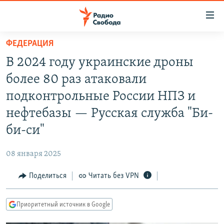
Ссылки
для
упрощенного
ФЕДЕРАЦИЯ
ПРОГРАММЫ
доступа
В 2024 году украинские дроны
ПОДКАСТЫ
Вернуться
более 80 раз атаковали
к
АВТОРСКИЕ ПРОЕКТЫ
подконтрольные России НПЗ и
основному
ЦИТАТЫ СВОБОДЫ
содержанию
нефтебазы — Русская служба "Би-
Вернутся
МНЕНИЯ
би-си"
к
КУЛЬТУРА
главной
08 января 2025
навигации
IDEL.РЕАЛИИ
Вернутся
Поделиться
Читать без VPN
КАВКАЗ.РЕАЛИИ
к
СЕВЕР.РЕАЛИИ
поиску
Приоритетный источник в Google
СИБИРЬ.РЕАЛИИ