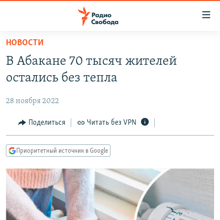
Ссылки
для
упрощенного
НОВОСТИ
ПРОГРАММЫ
доступа
В Абакане 70 тысяч жителей
ПОДКАСТЫ
Вернуться
остались без тепла
к
АВТОРСКИЕ ПРОЕКТЫ
основному
28 ноября 2022
ЦИТАТЫ СВОБОДЫ
содержанию
Вернутся
МНЕНИЯ
Поделиться
Читать без VPN
к
КУЛЬТУРА
главной
Приоритетный источник в Google
навигации
IDEL.РЕАЛИИ
Вернутся
КАВКАЗ.РЕАЛИИ
к
СЕВЕР.РЕАЛИИ
поиску
СИБИРЬ.РЕАЛИИ