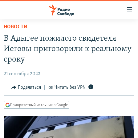
Ссылки
для
упрощенного
НОВОСТИ
ПРОГРАММЫ
доступа
В Адыгее пожилого свидетеля
ПОДКАСТЫ
Вернуться
Иеговы приговорили к реальному
к
АВТОРСКИЕ ПРОЕКТЫ
сроку
основному
ЦИТАТЫ СВОБОДЫ
содержанию
21 сентября 2023
Вернутся
МНЕНИЯ
к
Поделиться
Читать без VPN
КУЛЬТУРА
главной
навигации
IDEL.РЕАЛИИ
Приоритетный источник в Google
Вернутся
КАВКАЗ.РЕАЛИИ
к
СЕВЕР.РЕАЛИИ
поиску
СИБИРЬ.РЕАЛИИ