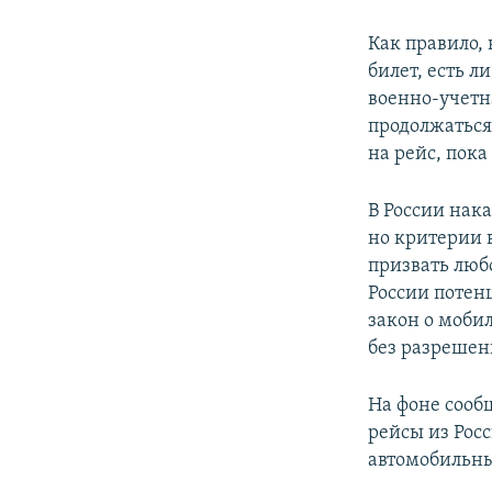
Как правило,
билет, есть л
военно-учетн
продолжаться
на рейс, пока
В России нак
но критерии 
призвать люб
России потен
закон о моби
без разрешен
На фоне сооб
рейсы из Росс
автомобильны