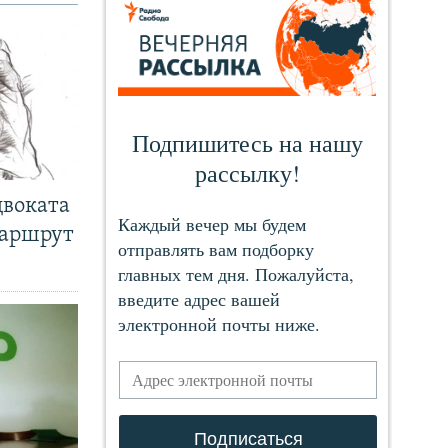
двоката
маршрут