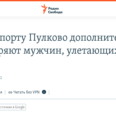
опорту Пулково дополнит
ряют мужчин, улетающи
22
ся
Читать без VPN
сточник в Google