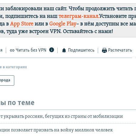
ии заблокировали наш сайт. Чтобы продолжить читать
и, подпишитесь на наш
телеграм-канал.
Установите п
да в
App Store
или в
Google Play
– в нём доступны все м
в, туда уже встроен VPN. Оставайтесь с нами!
ся
Читать без VPN
Подпишитесь
Распечатать
е в категориях
орода
ы по теме
ет укрывать россиян, бегущих из страны от мобилизации
ации позволяет призвать на войну миллион человек