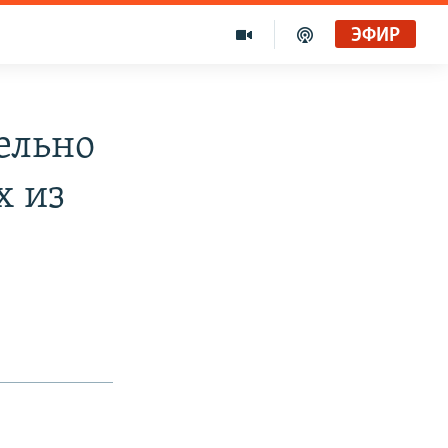
ЭФИР
ельно
х из