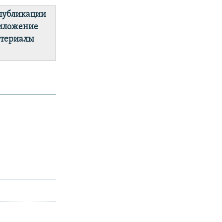
 публикации
риложение
атериалы