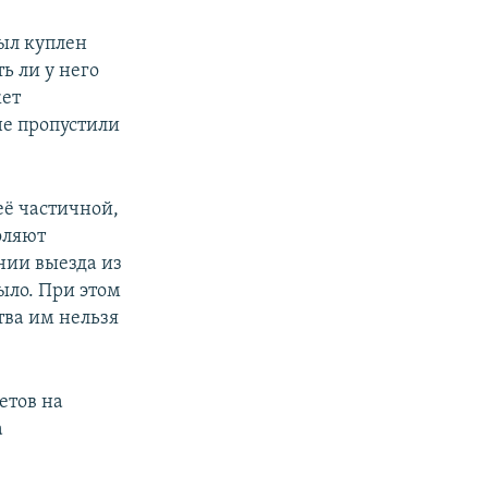
был куплен
ь ли у него
жет
не пропустили
её частичной,
оляют
нии выезда из
ыло. При этом
тва им нельзя
етов на
а