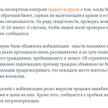
 на паспортном контроле
задают вопросы
о том, когда 
и обратный билет, служил ли вылетающий в армии и ест
ая специальность. По ряду свидетельств, проверка мо
 15-20 минут. О случаях, чтобы людей после проверки 
 не сообщалось.
ануне была объявлена мобилизация - власти называют 
в указе президента очень расплывчатые и по сути позв
ого гражданина, пребывающего в запасе. Об ограниче
циально подлежащих призыву граждан объявлено не б
лизации предусматривает, что покидать место жительс
ия военкома.
щений о мобилизации резко выросли продажи авиабил
ии и цены на них. Кроме того, сообщается о пробках н
х погранпереходах.