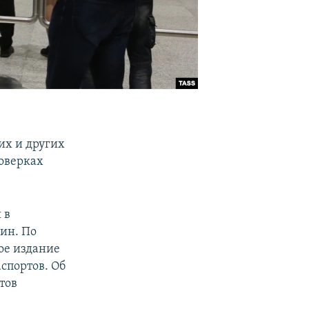
их и других
оверках
 в
ин. По
ое издание
спортов. Об
тов