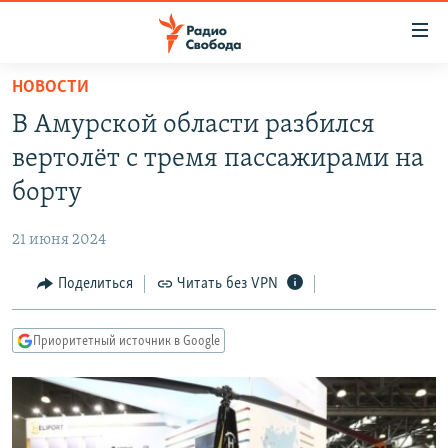
Ссылки
для
упрощенного
НОВОСТИ
ПРОГРАММЫ
доступа
В Амурской области разбился
ПОДКАСТЫ
Вернуться
вертолёт с тремя пассажирами на
к
АВТОРСКИЕ ПРОЕКТЫ
борту
основному
ЦИТАТЫ СВОБОДЫ
содержанию
21 июня 2024
Вернутся
МНЕНИЯ
к
Поделиться
Читать без VPN
КУЛЬТУРА
главной
навигации
IDEL.РЕАЛИИ
Приоритетный источник в Google
Вернутся
КАВКАЗ.РЕАЛИИ
к
СЕВЕР.РЕАЛИИ
поиску
СИБИРЬ.РЕАЛИИ