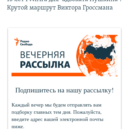
Крутой маршрут Виктора Гроссмана