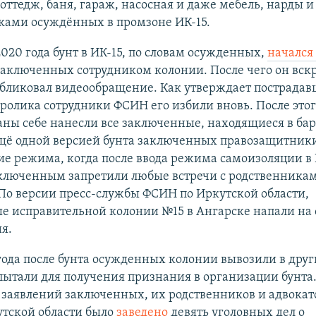
коттедж, баня, гараж, насосная и даже мебель, нарды 
ками осуждённых в промзоне ИК-15.
2020 года бунт в ИК-15, по словам осужденных,
начался
заключенных сотрудником колонии. После чего он вск
бликовал видеообращение. Как утверждает пострадав
ролика сотрудники ФСИН его избили вновь. После этог
аны себе нанесли все заключенные, находящиеся в бара
Ещё одной версией бунта заключенных правозащитник
ие режима, когда после ввода режима самоизоляции в
аключенным запретили любые встречи с родственника
По версии пресс-службы ФСИН по Иркутской области,
е исправительной колонии №15 в Ангарске напали на 
я.
года после бунта осужденных колонии вывозили в друг
пытали для получения признания в организации бунта
заявлений заключенных, их родственников и адвокато
утской области было
заведено
девять уголовных дел о