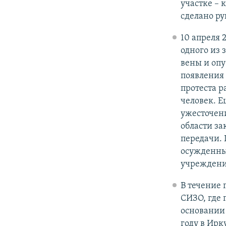
участке – 
сделано ру
10 апреля 
одного из 
вены и опу
появления 
протеста р
человек. 
ужесточен
области з
передачи. 
осужденны
учреждени
В течение 
СИЗО, где 
основании 
году в Ирк