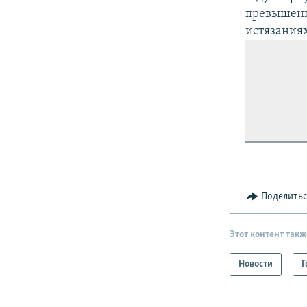
превышени
истязания
Поделить
Этот контент такж
Новости
Г