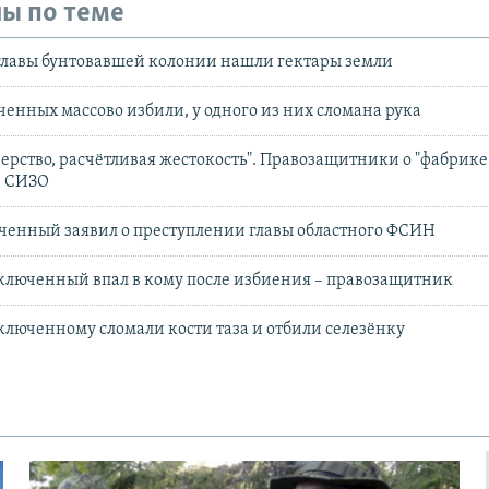
ы по теме
-главы бунтовавшей колонии нашли гектары земли
ченных массово избили, у одного из них сломана рука
ерство, расчётливая жестокость". Правозащитники о "фабрике
и СИЗО
ченный заявил о преступлении главы областного ФСИН
ключенный впал в кому после избиения – правозащитник
ключенному сломали кости таза и отбили селезёнку