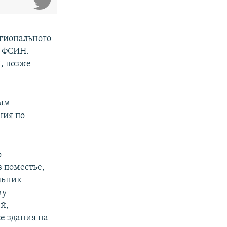
егионального
о ФСИН.
, позже
ным
ния по
о
в поместье,
льник
му
й,
е здания на