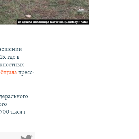
тношении
, где в
лжностных
общила
пресс-
едерального
ого
 700 тысяч