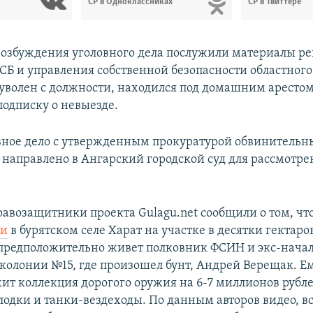
СР в Одноклассниках
СР в Твиттере
возбуждения уголовного дела послужили материалы р
СБ и управления собственной безопасности областног
уволен с должности, находился под домашним арестом
подписку о невыезде.
вное дело с утвержденным прокуратурой обвинитель
направлено в Ангарский городской суд для рассмотре
равозащитники проекта Gulagu.net сообщили о том, чт
ли
в бурятском селе Харат на участке в десятки гектаро
 предположительно живет полковник ФСИН и экс-нача
колонии №15, где произошел бунт, Андрей Верещак. Е
т коллекция дорогого оружия на 6-7 миллионов рубле
одки и танки-вездеходы. По данным авторов видео, вс