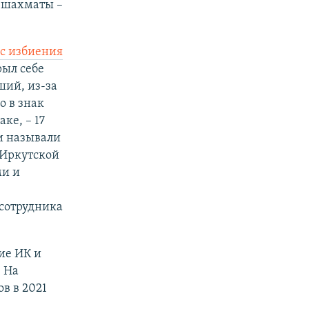
и шахматы –
 с избиения
рыл себе
ший, из-за
о в знак
ке, – 17
и называли
 Иркутской
ми и
сотрудника
ие ИК и
. На
в в 2021