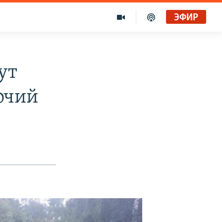
ЭФИР
ут
очий