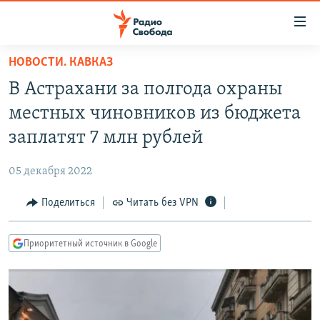
Ссылки
для
упрощенного
НОВОСТИ. КАВКАЗ
ПРОГРАММЫ
доступа
В Астрахани за полгода охраны
ПОДКАСТЫ
Вернуться
местных чиновников из бюджета
к
АВТОРСКИЕ ПРОЕКТЫ
заплатят 7 млн рублей
основному
ЦИТАТЫ СВОБОДЫ
содержанию
05 декабря 2022
Вернутся
МНЕНИЯ
к
Поделиться
Читать без VPN
КУЛЬТУРА
главной
навигации
IDEL.РЕАЛИИ
Приоритетный источник в Google
Вернутся
КАВКАЗ.РЕАЛИИ
к
СЕВЕР.РЕАЛИИ
поиску
СИБИРЬ.РЕАЛИИ