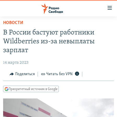
Ссылки
для
упрощенного
НОВОСТИ
ПРОГРАММЫ
доступа
В России бастуют работники
ПОДКАСТЫ
Вернуться
Wildberries из-за невыплаты
к
АВТОРСКИЕ ПРОЕКТЫ
зарплат
основному
ЦИТАТЫ СВОБОДЫ
содержанию
14 марта 2023
Вернутся
МНЕНИЯ
к
Поделиться
Читать без VPN
КУЛЬТУРА
главной
навигации
IDEL.РЕАЛИИ
Приоритетный источник в Google
Вернутся
КАВКАЗ.РЕАЛИИ
к
СЕВЕР.РЕАЛИИ
поиску
СИБИРЬ.РЕАЛИИ