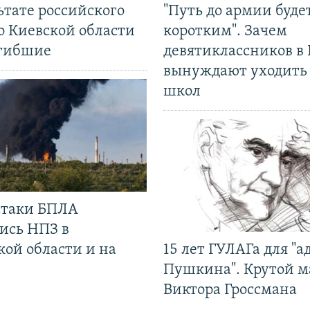
ьтате российского
"Путь до армии буде
о Киевской области
коротким". Зачем
огибшие
девятиклассников в 
вынуждают уходить
школ
 атаки БПЛА
ись НПЗ в
кой области и на
15 лет ГУЛАГа для "а
Пушкина". Крутой 
Виктора Гроссмана