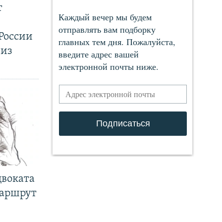
т
России
 из
двоката
маршрут