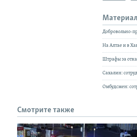
Материал
Добровольно-п
На Алтае и в Х
Штрафы за отка
Сахалин: сотру
Омбудсмен: со
Смотрите также