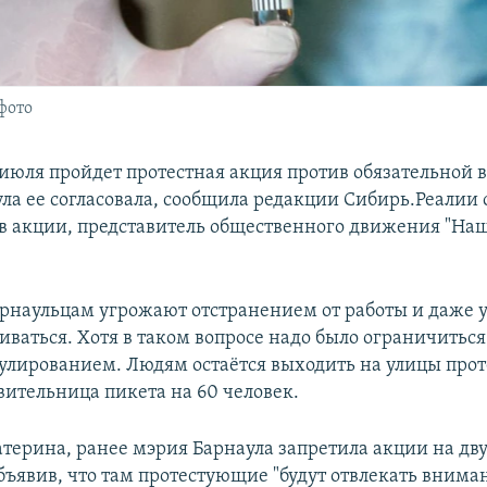
фото
1 июля пройдет протестная акция против обязательной
ла ее согласовала, сообщила редакции Сибирь.Реалии 
в акции, представитель общественного движения "Наш
наульцам угрожают отстранением от работы и даже 
виваться. Хотя в таком вопросе надо было ограничить
улированием. Людям остаётся выходить на улицы прот
вительница пикета на 60 человек.
атерина, ранее мэрия Барнаула запретила акции на дв
бъявив, что там протестующие "будут отвлекать внима