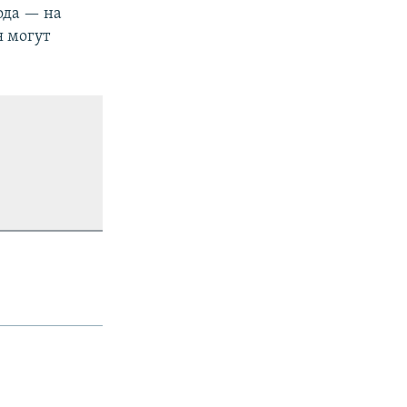
ода — на
я могут