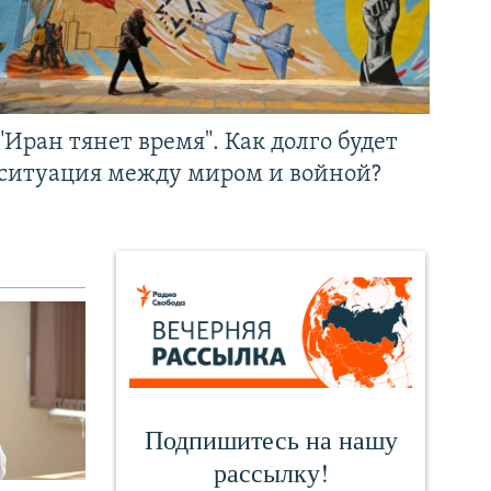
"Иран тянет время". Как долго будет
ситуация между миром и войной?