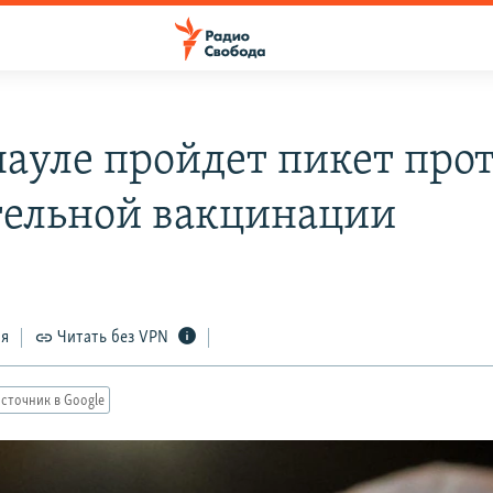
науле пройдет пикет про
тельной вакцинации
ся
Читать без VPN
сточник в Google