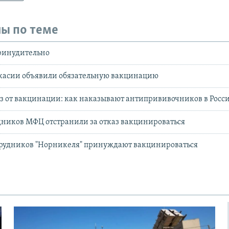
ы по теме
ринудительно
акасии объявили обязательную вакцинацию
з от вакцинации: как наказывают антипрививочников в Росс
дников МФЦ отстранили за отказ вакцинироваться
трудников "Норникеля" принуждают вакцинироваться