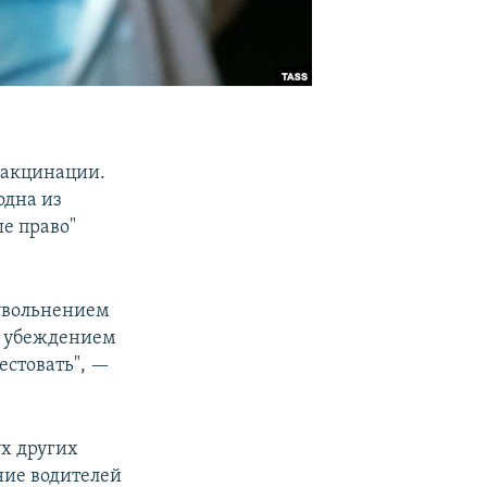
 вакцинации.
одна из
е право"
увольнением
ся убеждением
естовать", —
ух других
ние водителей