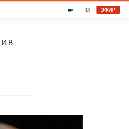
ЭФИР
тив