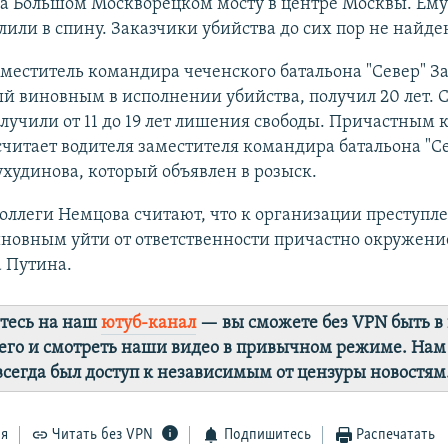
на Большом Москворецком мосту в центре Москвы. Ему
лили в спину. Заказчики убийства до сих пор не найде
еститель командира чеченского батальона "Север" За
й виновным в исполнении убийства, получил 20 лет.
лучили от 11 до 19 лет лишения свободы. Причастным к
считает водителя заместителя командира батальона "С
худинова, который объявлен в розыск.
оллеги Немцова считают, что к организации преступл
новным уйти от ответственности причастно окружени
 Путина.
тесь на наш
ютуб-канал
— вы сможете без VPN быть в
го и смотреть наши видео в привычном режиме. Нам
 всегда был доступ к независимым от цензуры новостям
ся
Читать без VPN
Подпишитесь
Распечатать