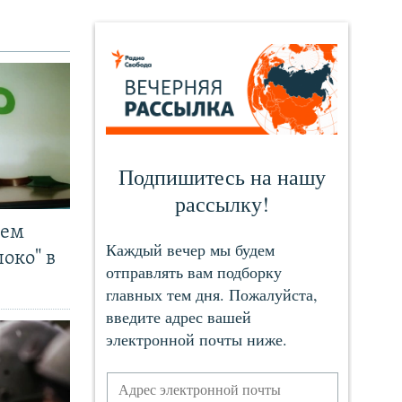
чем
око" в