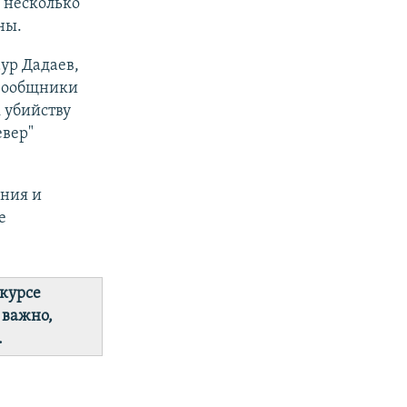
 несколько
ны.
ур Дадаев,
 Сообщники
 убийству
евер"
ения и
е
 курсе
 важно,
.