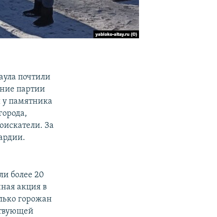
аула почтили
ение партии
ы у памятника
города,
оискатели. За
ардии.
ли более 20
нная акция в
лько горожан
ствующей