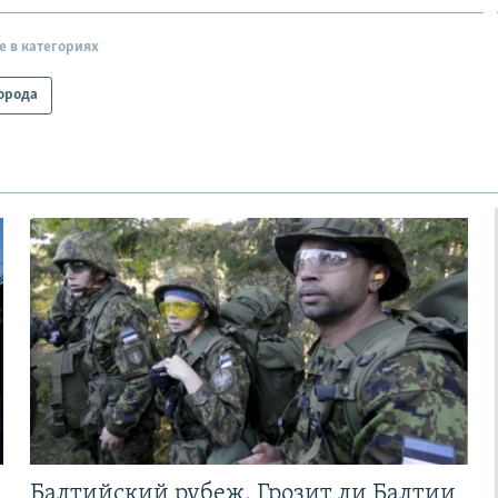
е в категориях
орода
Балтийский рубеж. Грозит ли Балтии