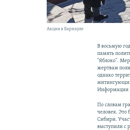
Акция в Барнауле
В восьмую го
память полит
"Яблоко". Ме
жертвам поли
однако терри
митингующими
Информации 
По словам гр
человек. Это
Сибири. Учас
выступили с 