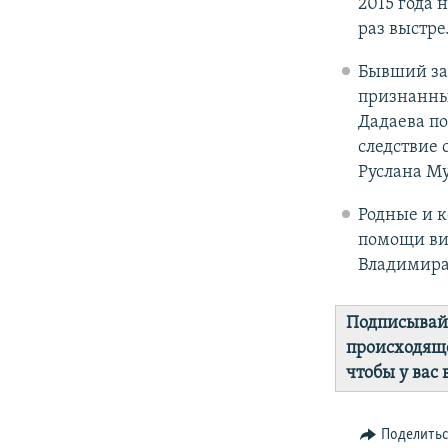
2015 года 
раз выстре
Бывший зам
признанны
Дадаева по
следствие 
Руслана Му
Родные и к
помощи ви
Владимира
Подписывай
происходяще
чтобы у вас
Поделить