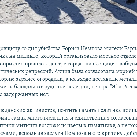
довщину со дня убийства Бориса Немцова жители Барн
ика на митинге, который организовало местное отдел
роприятие прошло в центре города на площади Свобод
тических репрессий. Акция была согласована мэрией 
торию заранее огородили, а на входе поставили металл
 наблюдали сотрудники полиции, центра "Э" и Росгв
о задержанных нет.
ажданских активистов, почтить память политика приш
 была самая многочисленная и единственная согласова
тники митинга возложили цветы к памятнику, а неско
речами, вспомнив заслуги Немцова и его критику дей