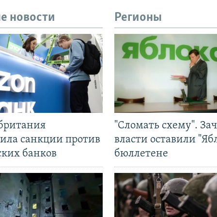
е новости
Регионы
британия
"Сломать схему". За
ила санкции против
власти оставили "Ябл
ских банков
бюллетене