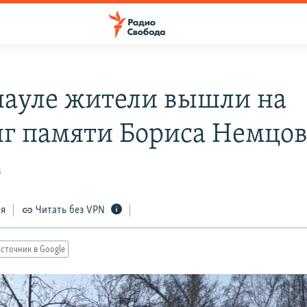
науле жители вышли на
г памяти Бориса Немцов
3
ся
Читать без VPN
сточник в Google