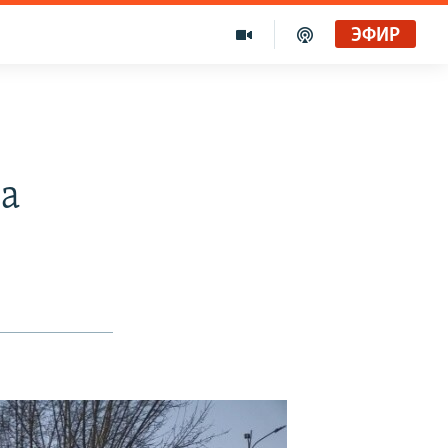
ЭФИР
а