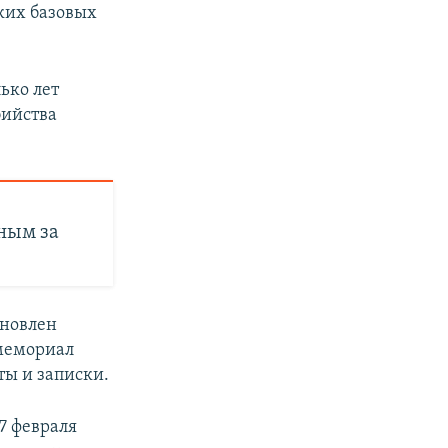
ких базовых
ько лет
бийства
ным за
ановлен
мемориал
ты и записки.
7 февраля