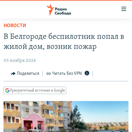
Ссылки
для
упрощенного
НОВОСТИ
ПРОГРАММЫ
доступа
В Белгороде беспилотник попал в
ПОДКАСТЫ
Вернуться
жилой дом, возник пожар
к
АВТОРСКИЕ ПРОЕКТЫ
основному
05 ноября 2024
ЦИТАТЫ СВОБОДЫ
содержанию
Вернутся
МНЕНИЯ
Поделиться
Читать без VPN
к
КУЛЬТУРА
главной
Приоритетный источник в Google
навигации
IDEL.РЕАЛИИ
Вернутся
КАВКАЗ.РЕАЛИИ
к
СЕВЕР.РЕАЛИИ
поиску
СИБИРЬ.РЕАЛИИ