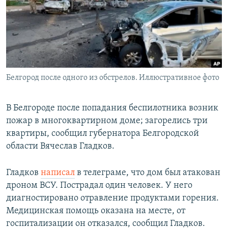
РАСПИСАНИЕ ВЕЩАНИЯ
ПОДПИШИТЕСЬ НА РАССЫЛКУ
СОЦИАЛЬНЫЕ СЕТИ
Белгород после одного из обстрелов. Иллюстративное фото
В Белгороде после попадания беспилотника возник
пожар в многоквартирном доме; загорелись три
Все сайты РСЕ/РС
квартиры, сообщил губернатора Белгородской
области Вячеслав Гладков.
Гладков
написал
в телеграме, что дом был атакован
дроном ВСУ. Пострадал один человек. У него
диагностировано отравление продуктами горения.
Медицинская помощь оказана на месте, от
госпитализации он отказался, сообщил Гладков.