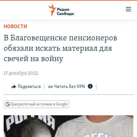
Ссылки
для
упрощенного
НОВОСТИ
ПРОГРАММЫ
доступа
В Благовещенске пенсионеров
ПОДКАСТЫ
Вернуться
обязали искать материал для
к
АВТОРСКИЕ ПРОЕКТЫ
свечей на войну
основному
ЦИТАТЫ СВОБОДЫ
содержанию
17 декабря 2022
Вернутся
МНЕНИЯ
к
Поделиться
Читать без VPN
КУЛЬТУРА
главной
навигации
IDEL.РЕАЛИИ
Приоритетный источник в Google
Вернутся
КАВКАЗ.РЕАЛИИ
к
СЕВЕР.РЕАЛИИ
поиску
СИБИРЬ.РЕАЛИИ