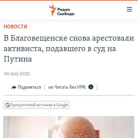
Ссылки
для
упрощенного
НОВОСТИ
ПРОГРАММЫ
доступа
В Благовещенске снова арестовали
ПОДКАСТЫ
Вернуться
активиста, подавшего в суд на
к
АВТОРСКИЕ ПРОЕКТЫ
Путина
основному
ЦИТАТЫ СВОБОДЫ
содержанию
06 мая 2022
Вернутся
МНЕНИЯ
к
Поделиться
Читать без VPN
КУЛЬТУРА
главной
навигации
IDEL.РЕАЛИИ
Приоритетный источник в Google
Вернутся
КАВКАЗ.РЕАЛИИ
к
СЕВЕР.РЕАЛИИ
поиску
СИБИРЬ.РЕАЛИИ