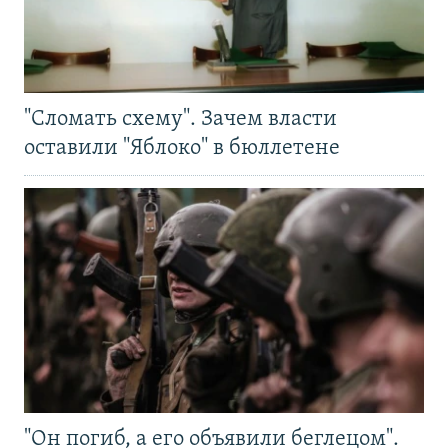
"Сломать схему". Зачем власти
оставили "Яблоко" в бюллетене
"Он погиб, а его объявили беглецом".