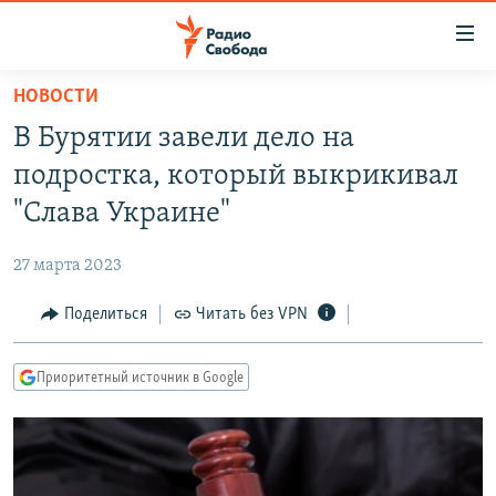
Ссылки
для
упрощенного
НОВОСТИ
ПРОГРАММЫ
доступа
В Бурятии завели дело на
ПОДКАСТЫ
Вернуться
подростка, который выкрикивал
к
АВТОРСКИЕ ПРОЕКТЫ
"Слава Украине"
основному
ЦИТАТЫ СВОБОДЫ
содержанию
27 марта 2023
Вернутся
МНЕНИЯ
к
Поделиться
Читать без VPN
КУЛЬТУРА
главной
навигации
IDEL.РЕАЛИИ
Приоритетный источник в Google
Вернутся
КАВКАЗ.РЕАЛИИ
к
СЕВЕР.РЕАЛИИ
поиску
СИБИРЬ.РЕАЛИИ