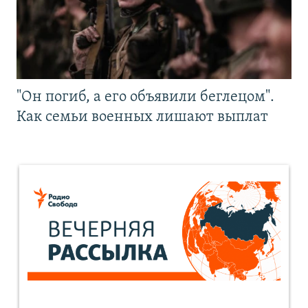
"Он погиб, а его объявили беглецом".
Как семьи военных лишают выплат