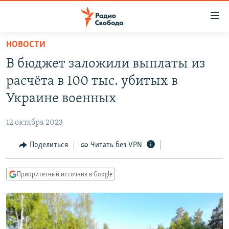
Ссылки
для
упрощенного
НОВОСТИ
ПРОГРАММЫ
доступа
В бюджет заложили выплаты из
ПОДКАСТЫ
Вернуться
расчёта в 100 тыс. убитых в
к
АВТОРСКИЕ ПРОЕКТЫ
Украине военных
основному
ЦИТАТЫ СВОБОДЫ
содержанию
12 октября 2023
Вернутся
МНЕНИЯ
к
Поделиться
Читать без VPN
КУЛЬТУРА
главной
навигации
IDEL.РЕАЛИИ
Приоритетный источник в Google
Вернутся
КАВКАЗ.РЕАЛИИ
к
СЕВЕР.РЕАЛИИ
поиску
СИБИРЬ.РЕАЛИИ