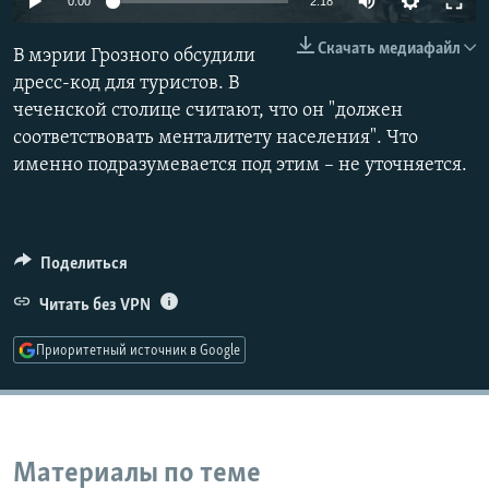
0:00
2:18
РАСПИСАНИЕ ВЕЩАНИЯ
240p
Скачать медиафайл
В мэрии Грозного обсудили
ПОДПИШИТЕСЬ НА РАССЫЛКУ
360p
дресс-код для туристов. В
чеченской столице считают, что он "должен
480p
СОЦИАЛЬНЫЕ СЕТИ
Auto
240p
360p
480p
соответствовать менталитету населения". Что
720p
именно подразумевается под этим – не уточняется.
720p
1080p
1080p
Поделиться
Все сайты РСЕ/РС
Читать без VPN
Приоритетный источник в Google
Материалы по теме