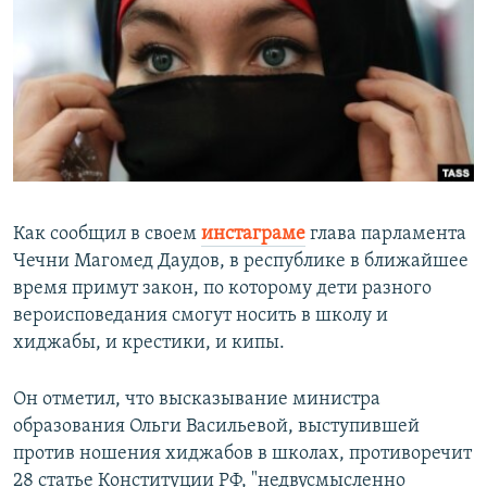
РАСПИСАНИЕ ВЕЩАНИЯ
ПОДПИШИТЕСЬ НА РАССЫЛКУ
СОЦИАЛЬНЫЕ СЕТИ
Как сообщил в своем
инстаграме
глава парламента
Чечни Магомед Даудов, в республике в ближайшее
Все сайты РСЕ/РС
время примут закон, по которому дети разного
вероисповедания смогут носить в школу и
хиджабы, и крестики, и кипы.
Он отметил, что высказывание министра
образования Ольги Васильевой, выступившей
против ношения хиджабов в школах, противоречит
28 статье Конституции РФ, "недвусмысленно