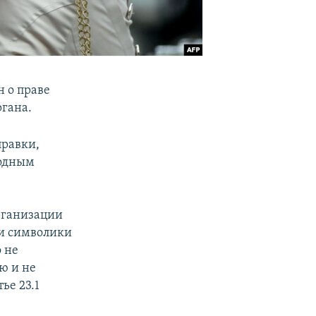
 о праве
ргана.
правки,
родным
рганизации
ли символики
 не
ю и не
ье 23.1