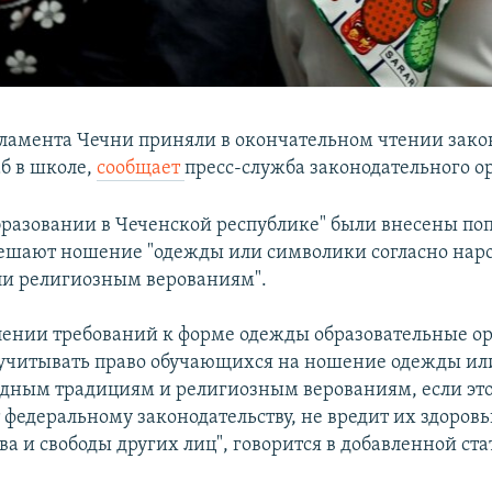
ламента Чечни приняли в окончательном чтении закон
б в школе,
сообщает
пресс-служба законодательного о
образовании в Чеченской республике" были внесены по
ешают ношение "одежды или символики согласно на
и религиозным верованиям".
лении требований к форме одежды образовательные о
 учитывать право обучающихся на ношение одежды и
одным традициям и религиозным верованиям, если это
 федеральному законодательству, не вредит их здоровь
а и свободы других лиц", говорится в добавленной стат