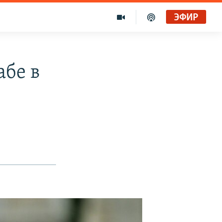
ЭФИР
абе в