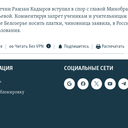
Чечни Рамзан Кадыров вступил в спор с главой Минобр
ьевой. Комментируя запрет ученикам и учительницам
е Белозерье носить платки, чиновница заявила, в Росс
азования.
ся
Читать без VPN
Подпишитесь
Распечатать
АЦИЯ
СОЦИАЛЬНЫЕ СЕТИ
ь
 блокировку