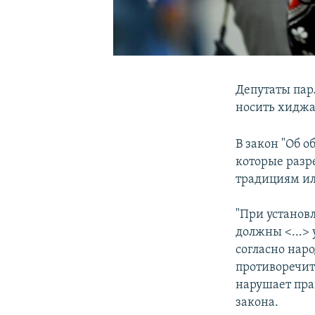
Депутаты пар
носить хиджа
В закон "Об 
которые разр
традициям ил
"При установ
должны <...>
согласно нар
противоречит
нарушает прав
закона.