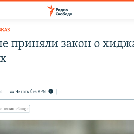
ВКАЗ
не приняли закон о хидж
х
ся
Читать без VPN
сточник в Google