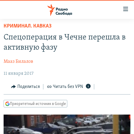
Ссылки
для
упрощенного
КРИМИНАЛ. КАВКАЗ
ПРОГРАММЫ
доступа
Спецоперация в Чечне перешла в
ПОДКАСТЫ
Вернуться
активную фазу
к
АВТОРСКИЕ ПРОЕКТЫ
основному
Мааз Билалов
ЦИТАТЫ СВОБОДЫ
содержанию
Вернутся
11 января 2017
МНЕНИЯ
к
КУЛЬТУРА
Поделиться
Читать без VPN
главной
навигации
IDEL.РЕАЛИИ
Вернутся
Приоритетный источник в Google
КАВКАЗ.РЕАЛИИ
к
СЕВЕР.РЕАЛИИ
поиску
СИБИРЬ.РЕАЛИИ