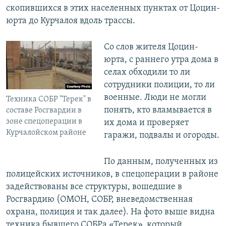
скопившихся в этих населенных пунктах от Цоцин-
юрта до Курчалоя вдоль трассы.
​Со слов жителя Цоцин-
юрта, с раннего утра дома в
селах обходили то ли
сотрудники полиции, то ли
военные. Люди не могли
Техника СОБР "Терек" в
понять, кто вламывается в
составе Росгвардии в
зоне спецоперации в
их дома и проверяет
Курчалойском районе
гаражи, подвалы и огороды.
По данным, полученных из
полицейских источников, в спецоперации в районе
задействованы все структуры, вошедшие в
Росгвардию (ОМОН, СОБР, вневедомственная
охрана, полиция и так далее). На фото выше видна
техника бывшего СОБРа «Терек», который