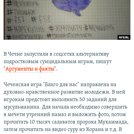
РАСПИСАНИЕ ВЕЩАНИЯ
ПОДПИШИТЕСЬ НА РАССЫЛКУ
СОЦИАЛЬНЫЕ СЕТИ
В Чечне запустили в соцсетях альтернативу
подростковым суицидальным играм, пишут
"
Аргументы и факты
".
Все сайты РСЕ/РС
Чеченская игра "Благо для нас" направлена на
духовно-нравственное развитие молодежи. В ней
игрокам предстоит выполнить 50 заданий для
мусульманина. Для начала необходимо совершить
в мечети утренний намаз и выложить фото, потом
прочитать 10 тысяч салаватов пророка Мухаммада,
затем прочитать на видео суру из Корана и т.д. В