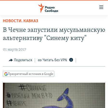
Ссылки
для
упрощенного
НОВОСТИ. КАВКАЗ
ПРОГРАММЫ
доступа
В Чечне запустили мусульманскую
ПОДКАСТЫ
Вернуться
альтернативу "Синему киту"
к
АВТОРСКИЕ ПРОЕКТЫ
основному
01 марта 2017
ЦИТАТЫ СВОБОДЫ
содержанию
Вернутся
МНЕНИЯ
Поделиться
Читать без VPN
к
КУЛЬТУРА
главной
Приоритетный источник в Google
навигации
IDEL.РЕАЛИИ
Вернутся
КАВКАЗ.РЕАЛИИ
к
СЕВЕР.РЕАЛИИ
поиску
СИБИРЬ.РЕАЛИИ