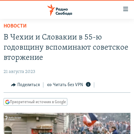
Ссылки
для
упрощенного
НОВОСТИ
ПРОГРАММЫ
доступа
В Чехии и Словакии в 55-ю
ПОДКАСТЫ
Вернуться
годовщину вспоминают советское
к
АВТОРСКИЕ ПРОЕКТЫ
вторжение
основному
ЦИТАТЫ СВОБОДЫ
содержанию
21 августа 2023
Вернутся
МНЕНИЯ
к
Поделиться
Читать без VPN
КУЛЬТУРА
главной
навигации
IDEL.РЕАЛИИ
Приоритетный источник в Google
Вернутся
КАВКАЗ.РЕАЛИИ
к
СЕВЕР.РЕАЛИИ
поиску
СИБИРЬ.РЕАЛИИ