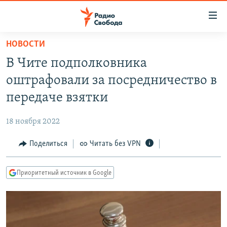
Ссылки
для
упрощенного
НОВОСТИ
ПРОГРАММЫ
доступа
В Чите подполковника
ПОДКАСТЫ
Вернуться
оштрафовали за посредничество в
к
АВТОРСКИЕ ПРОЕКТЫ
передаче взятки
основному
ЦИТАТЫ СВОБОДЫ
содержанию
18 ноября 2022
Вернутся
МНЕНИЯ
к
Поделиться
Читать без VPN
КУЛЬТУРА
главной
навигации
IDEL.РЕАЛИИ
Приоритетный источник в Google
Вернутся
КАВКАЗ.РЕАЛИИ
к
СЕВЕР.РЕАЛИИ
поиску
СИБИРЬ.РЕАЛИИ