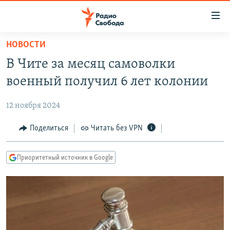
Ссылки
для
упрощенного
НОВОСТИ
ПРОГРАММЫ
доступа
В Чите за месяц самоволки
ПОДКАСТЫ
Вернуться
военный получил 6 лет колонии
к
АВТОРСКИЕ ПРОЕКТЫ
основному
12 ноября 2024
ЦИТАТЫ СВОБОДЫ
содержанию
Вернутся
МНЕНИЯ
Поделиться
Читать без VPN
к
КУЛЬТУРА
главной
Приоритетный источник в Google
навигации
IDEL.РЕАЛИИ
Вернутся
КАВКАЗ.РЕАЛИИ
к
СЕВЕР.РЕАЛИИ
поиску
СИБИРЬ.РЕАЛИИ