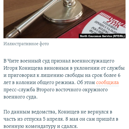
РАСПИСАНИЕ ВЕЩАНИЯ
ПОДПИШИТЕСЬ НА РАССЫЛКУ
СОЦИАЛЬНЫЕ СЕТИ
Иллюстративное фото
В Чите военный суд признал военнослужащего
Игоря Конищева виновным в уклонении от службы
Все сайты РСЕ/РС
и приговорил к лишению свободы на срок более 6
лет в колонии общего режима. Об этом
сообщила
пресс-служба Второго восточного окружного
военного суда.
По данным ведомства, Конищев не вернулся в
часть из отпуска 5 апреля. 8 мая он сам пришёл в
военную комендатуру и сдался.