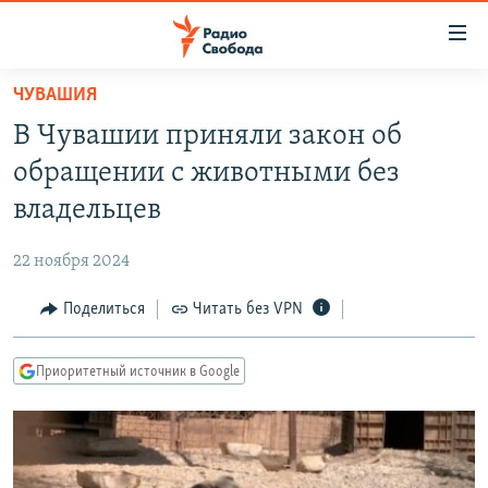
Ссылки
для
упрощенного
ЧУВАШИЯ
ПРОГРАММЫ
доступа
В Чувашии приняли закон об
ПОДКАСТЫ
Вернуться
обращении с животными без
к
АВТОРСКИЕ ПРОЕКТЫ
владельцев
основному
ЦИТАТЫ СВОБОДЫ
содержанию
22 ноября 2024
Вернутся
МНЕНИЯ
к
Поделиться
Читать без VPN
КУЛЬТУРА
главной
навигации
IDEL.РЕАЛИИ
Приоритетный источник в Google
Вернутся
КАВКАЗ.РЕАЛИИ
к
СЕВЕР.РЕАЛИИ
поиску
СИБИРЬ.РЕАЛИИ