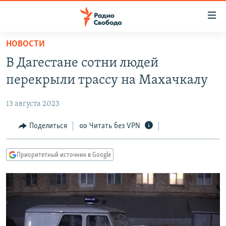
Ссылки
для
упрощенного
НОВОСТИ
ПРОГРАММЫ
доступа
В Дагестане сотни людей
ПОДКАСТЫ
Вернуться
перекрыли трассу на Махачкалу
к
АВТОРСКИЕ ПРОЕКТЫ
основному
13 августа 2023
ЦИТАТЫ СВОБОДЫ
содержанию
Вернутся
МНЕНИЯ
Поделиться
Читать без VPN
к
КУЛЬТУРА
главной
Приоритетный источник в Google
навигации
IDEL.РЕАЛИИ
Вернутся
КАВКАЗ.РЕАЛИИ
к
СЕВЕР.РЕАЛИИ
поиску
СИБИРЬ.РЕАЛИИ